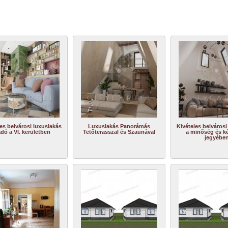
es belvárosi luxuslakás
Luxuslakás Panorámás
Kivételes belvárosi
adó a VI. kerületben
Tetőterasszal és Szaunával
a minőség és k
jegyébe