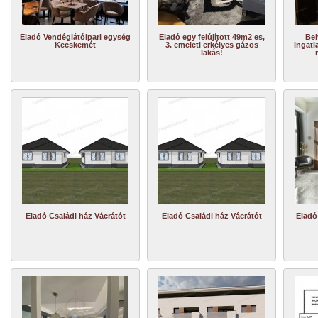
Eladó Vendéglátóipari egység
Eladó egy felújított 49m2 es,
Bel
Kecskemét
3. emeleti erkélyes gázos
ingatl
lakás!
Eladó Családi ház Vácrátót
Eladó Családi ház Vácrátót
Eladó