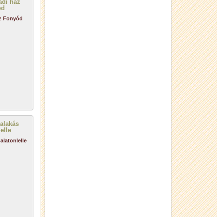
áz Fonyód
alatonlelle