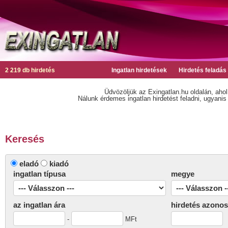
2 219 db hirdetés
Ingatlan hirdetések
Hirdetés feladás
Üdvözöljük az Exingatlan.hu oldalán, ahol
Nálunk érdemes ingatlan hirdetést feladni, ugyanis n
Keresés
eladó
kiadó
ingatlan típusa
megye
az ingatlan ára
hirdetés azonos
-
MFt