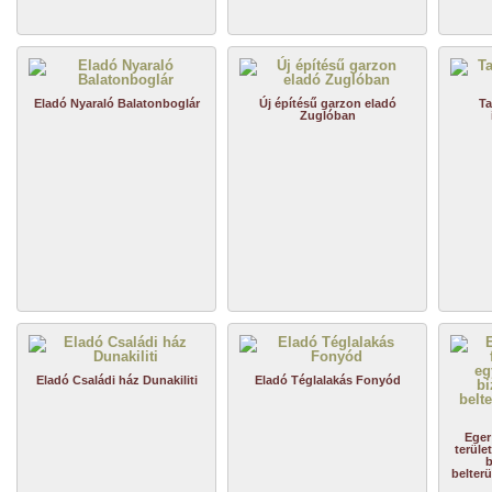
Eladó Nyaraló Balatonboglár
Új építésű garzon eladó
Ta
Zuglóban
Eladó Családi ház Dunakiliti
Eladó Téglalakás Fonyód
Eger
terüle
b
belterü