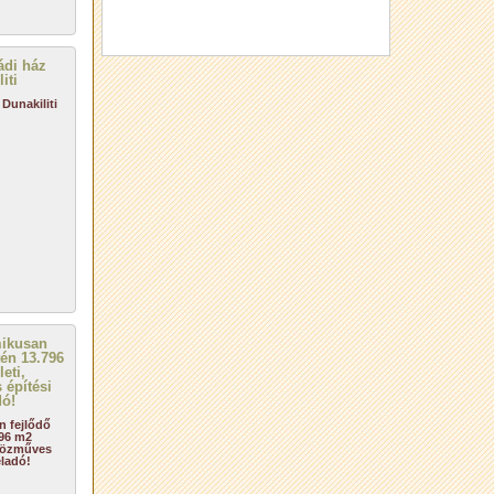
Dunakiliti
n fejlődő
796 m2
zközműves
eladó!