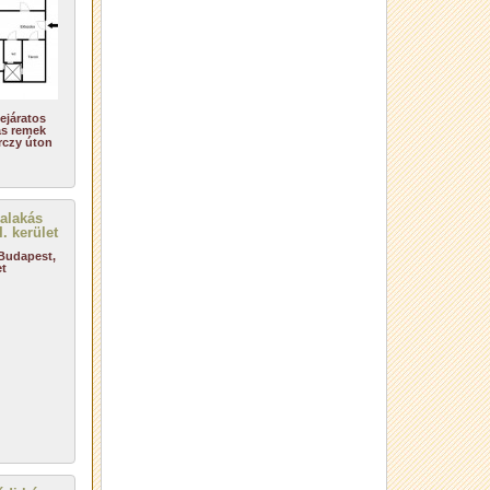
ejáratos
ás remek
rczy úton
 Budapest,
et