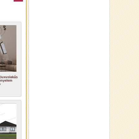
 luxuslakás
ényelem
n