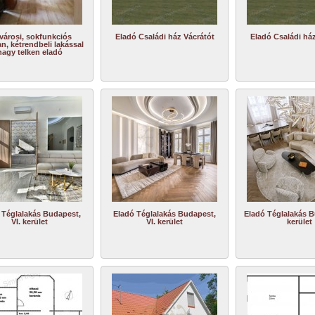
városi, sokfunkciós
Eladó Családi ház Vácrátót
Eladó Családi ház
an, kétrendbeli lakással
nagy telken eladó
 Téglalakás Budapest,
Eladó Téglalakás Budapest,
Eladó Téglalakás B
VI. kerület
VI. kerület
kerület