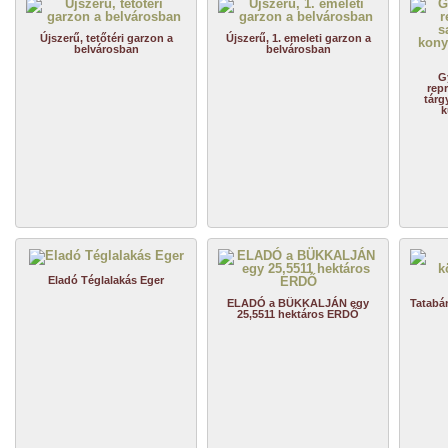
Újszerű, tetőtéri garzon a
Újszerű, 1. emeleti garzon a
belvárosban
belvárosban
G
repr
tárg
k
Eladó Téglalakás Eger
ELADÓ a BÜKKALJÁN egy
Tatabá
25,5511 hektáros ERDŐ