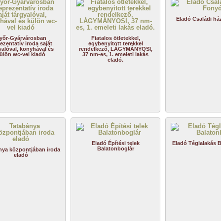
Eladó Családi h
yőr-Gyárvárosban
Fiatalos ötletekkel,
ezentatív iroda saját
egybenyitott terekkel
yalóval, konyhával és
rendelkező, LÁGYMÁNYOSI,
ülön wc-vel kiadó
37 nm-es, 1. emeleti lakás
eladó.
Eladó Építési telek
Eladó Téglalakás B
Balatonboglár
nya központjában iroda
eladó