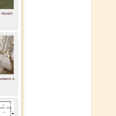
 Vácrátót
udapest, V.