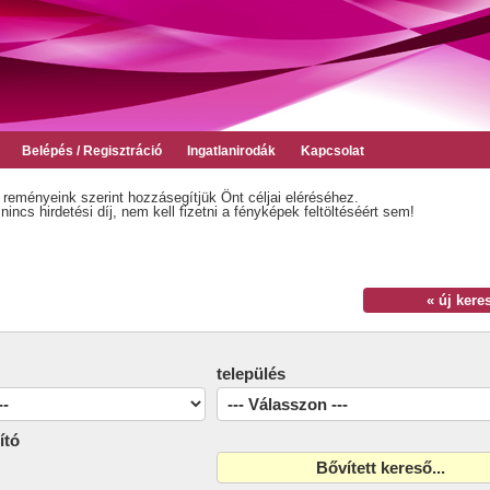
Belépés / Regisztráció
Ingatlanirodák
Kapcsolat
 reményeink szerint hozzásegítjük Önt céljai eléréséhez.
incs hirdetési díj, nem kell fizetni a fényképek feltöltéséért sem!
« új kere
település
ító