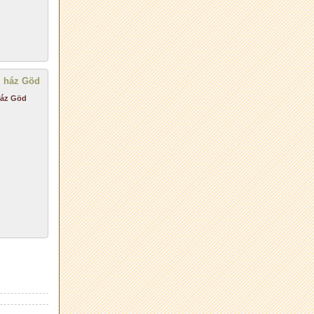
ház Göd