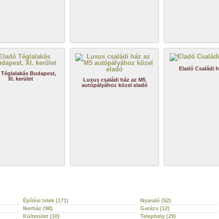
Eladó Családi 
 Téglalakás Budapest,
XI. kerület
Luxus családi ház az M5
autópályához közel eladó
Építési telek (171)
Nyaraló (52)
Ikerház (98)
Garázs (12)
Külterület (10)
Telephely (29)