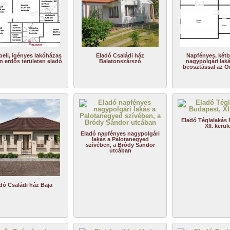
beli, igényes lakóházas
Eladó Családi ház
Napfényes, kétb
n erdős területen eladó
Balatonszárszó
nagypolgári lak
beosztással az O
Eladó Téglalakás
XII. kerül
Eladó napfényes nagypolgári
lakás a Palotanegyed
szívében, a Bródy Sándor
utcában
dó Családi ház Baja