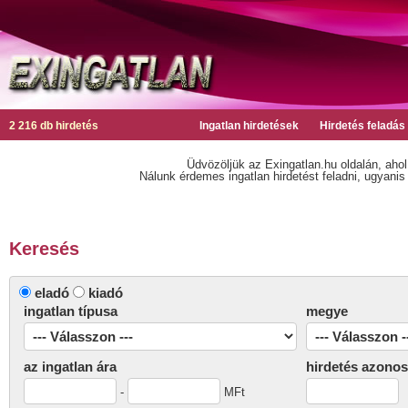
2 216 db hirdetés
Ingatlan hirdetések
Hirdetés feladás
Üdvözöljük az Exingatlan.hu oldalán, ahol
Nálunk érdemes ingatlan hirdetést feladni, ugyanis n
Keresés
eladó
kiadó
ingatlan típusa
megye
az ingatlan ára
hirdetés azonos
-
MFt