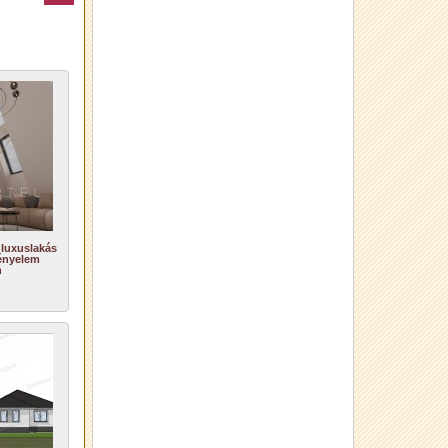
 luxuslakás
ényelem
n