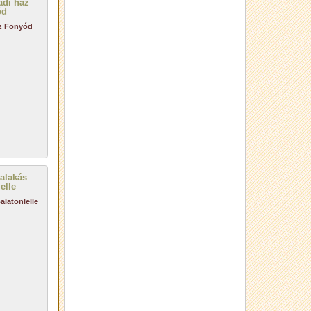
áz Fonyód
alatonlelle