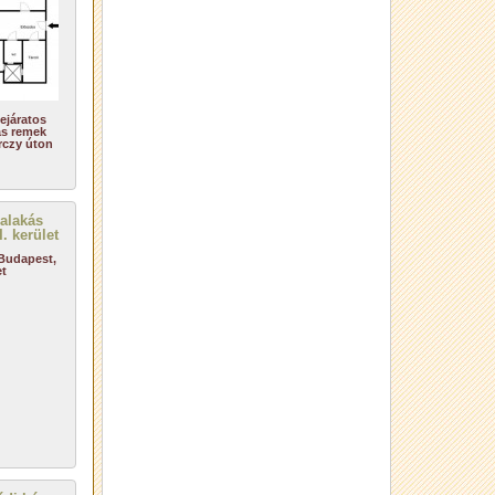
ejáratos
ás remek
rczy úton
 Budapest,
et