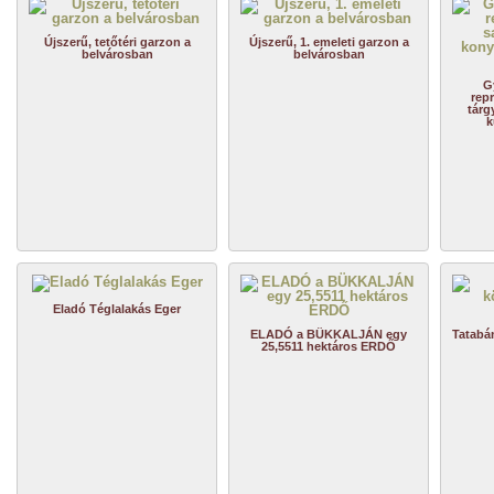
Újszerű, tetőtéri garzon a
Újszerű, 1. emeleti garzon a
belvárosban
belvárosban
G
repr
tárg
k
Eladó Téglalakás Eger
ELADÓ a BÜKKALJÁN egy
Tatabá
25,5511 hektáros ERDŐ