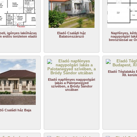
beli, igényes lakóházas
Eladó Családi ház
Napfényes, kétb
n erdős területen eladó
Balatonszárszó
nagypolgári lak
beosztással az O
Eladó Téglalakás
XII. kerül
Eladó napfényes nagypolgári
lakás a Palotanegyed
szívében, a Bródy Sándor
utcában
dó Családi ház Baja