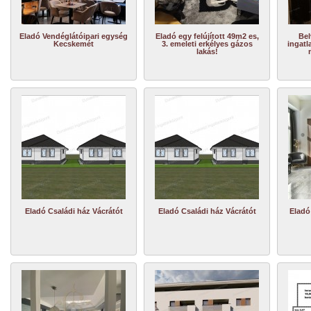
Eladó Vendéglátóipari egység
Eladó egy felújított 49m2 es,
Bel
Kecskemét
3. emeleti erkélyes gázos
ingatl
lakás!
Eladó Családi ház Vácrátót
Eladó Családi ház Vácrátót
Eladó