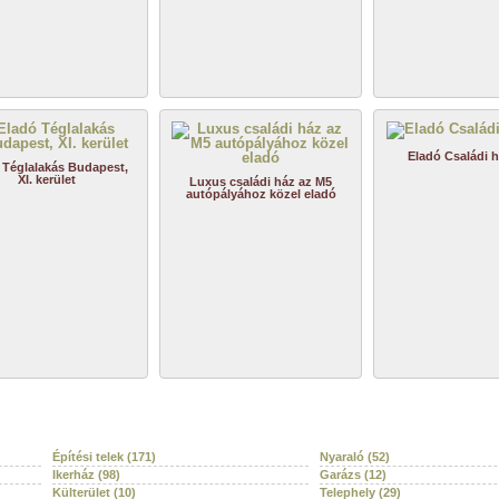
Eladó Családi 
 Téglalakás Budapest,
XI. kerület
Luxus családi ház az M5
autópályához közel eladó
Építési telek (171)
Nyaraló (52)
Ikerház (98)
Garázs (12)
Külterület (10)
Telephely (29)