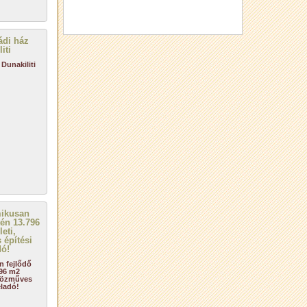
Dunakiliti
n fejlődő
796 m2
zközműves
eladó!