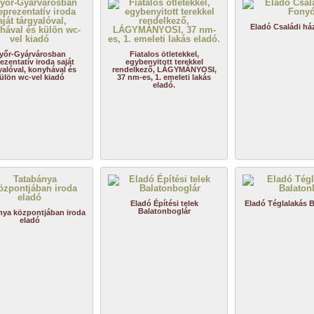
Eladó Családi h
yőr-Gyárvárosban
Fiatalos ötletekkel,
ezentatív iroda saját
egybenyitott terekkel
yalóval, konyhával és
rendelkező, LÁGYMÁNYOSI,
ülön wc-vel kiadó
37 nm-es, 1. emeleti lakás
eladó.
Eladó Építési telek
Eladó Téglalakás B
Balatonboglár
nya központjában iroda
eladó