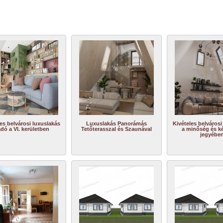
es belvárosi luxuslakás
Luxuslakás Panorámás
Kivételes belvárosi
adó a VI. kerületben
Tetőterasszal és Szaunával
a minőség és k
jegyébe