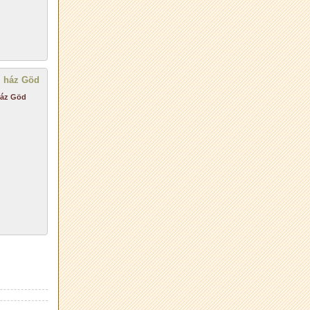
ház Göd