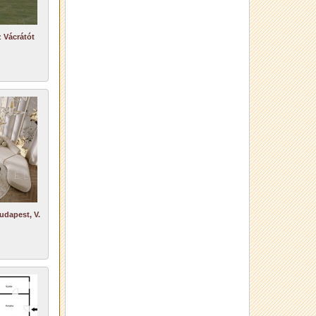
 Vácrátót
udapest, V.