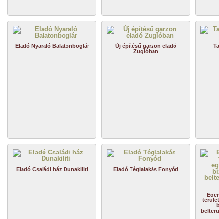
Eladó Nyaraló Balatonboglár
Új építésű garzon eladó
Ta
Zuglóban
Eladó Családi ház Dunakiliti
Eladó Téglalakás Fonyód
Eger
terüle
b
belterü