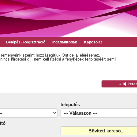
Belépés / Regisztráció
Ingatlanirodák
Kapcsolat
 reményeink szerint hozzásegítjük Önt céljai eléréséhez.
incs hirdetési díj, nem kell fizetni a fényképek feltöltéséért sem!
« új kere
település
ító