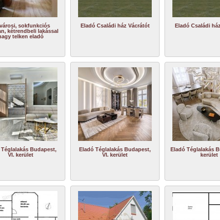
városi, sokfunkciós
Eladó Családi ház Vácrátót
Eladó Családi ház
an, kétrendbeli lakással
nagy telken eladó
 Téglalakás Budapest,
Eladó Téglalakás Budapest,
Eladó Téglalakás B
VI. kerület
VI. kerület
kerület