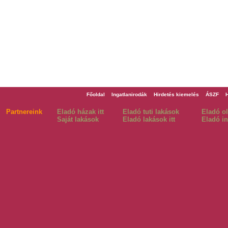
Főoldal
Ingatlanirodák
Hirdetés kiemelés
ÁSZF
Partnereink
Eladó házak itt
Eladó tuti lakások
Eladó o
Saját lakások
Eladó lakások itt
Eladó in