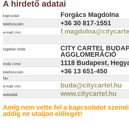
A hirdető adatai
Forgács Magdolna
kapcsolat:
+36 30 817-1551
telefonszám:
f.magdolna@citycarte
e-mail cím:
CITY CARTEL BUDAP
ingatlan iroda:
AGGLOMERÁCIÓ
1118 Budapest, Hegyal
iroda címe:
+36 13 651-450
telefonszám:
fax:
buda@citycartel.hu
e-mail cím:
www.citycartel.hu
weboldal:
Amíg nem vette fel a kapcsolatot szemé
addig ne utaljon előleget!