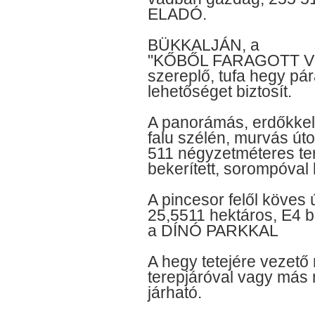
ELADÓ.
BÜKKALJÁN, a
"KŐBŐL FARAGOTT VIL
szereplő, tufa hegy pára
lehetőséget biztosít.
A panorámás, erdőkkel 
falu szélén, murvás út
511 négyzetméteres ter
bekerített, sorompóval 
A pincesor felől köves
25,5511 hektáros, E4 
a DÍNÓ PARKKAL
A hegy tetejére vezető
terepjáróval vagy más
járható.