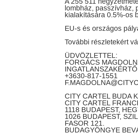
A 255 511 négyzetméte
lombház, passzívház, pi
kialakítására 0.5%-os 
EU-s és országos pályá
További részletekért 
ÜDVÖZLETTEL:
FORGÁCS MAGDOLN
INGATLANSZAKÉRTŐ
+3630-817-1551
F.MAGDOLNA@CITYC
CITY CARTEL BUDA K
CITY CARTEL FRANC
1118 BUDAPEST, HEG
1026 BUDAPEST, SZI
FASOR 121.
BUDAGYÖNGYE BEV