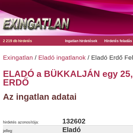
2 219 db hirdetés
Ingatlan hirdetések
Hirdetés feladás
Exingatlan
/
Eladó ingatlanok
/ Eladó Erdő Fe
ELADÓ a BÜKKALJÁN egy 25,5
ERDŐ
Az ingatlan adatai
132602
hirdetés azonosítója:
Eladó
jelleg: