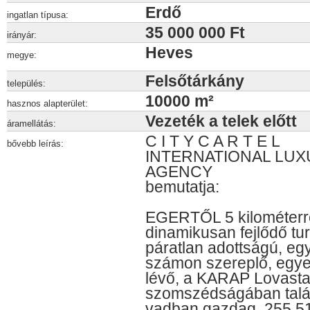
Erdő
ingatlan típusa:
35 000 000 Ft
irányár:
Heves
megye:
Felsőtárkány
település:
10000 m²
hasznos alapterület:
Vezeték a telek előtt
áramellátás:
C I T Y C A R T E L
bővebb leírás:
INTERNATIONAL LUX
AGENCY
bemutatja:
EGERTŐL 5 kilométe
dinamikusan fejlődő tur
páratlan adottságú, egy
számon szereplő, egye
lévő, a KARAP Lovast
szomszédságában talá
vadban gazdag, 255 5