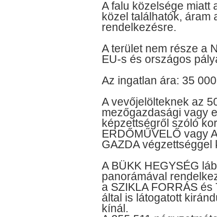
A falu közelsége miatt
közel találhatók, áram a
rendelkezésre.
A terület nem része a 
EU-s és országos pály
Az ingatlan ára: 35 000
A vevőjelölteknek az 50
mezőgazdasági vagy er
képzettségről szóló ko
ERDŐMŰVELŐ vagy 
GAZDA végzettséggel k
A BÜKK HEGYSÉG lábán
panorámával rendelke
a SZIKLA FORRÁS és TÓ 
által is látogatott kirá
kínál.