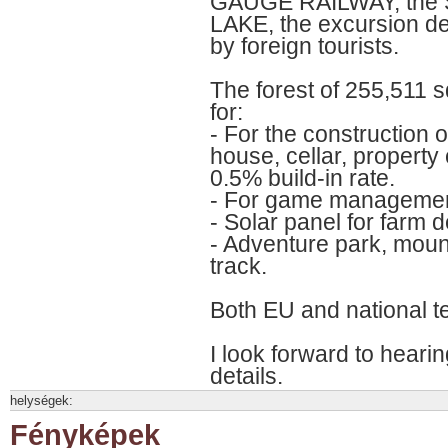
GAUGE RAILWAY, the 
LAKE, the excursion des
by foreign tourists.
The forest of 255,511 
for:
- For the construction 
house, cellar, property 
0.5% build-in rate.
- For game managemen
- Solar panel for farm d
- Adventure park, moun
track.
Both EU and national t
I look forward to heari
details.
helységek:
Fényképek