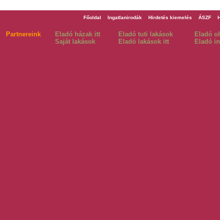
Főoldal
Ingatlanirodák
Hirdetés kiemelés
ÁSZF
Partnereink
Eladó házak itt
Eladó tuti lakások
Eladó o
Saját lakások
Eladó lakások itt
Eladó in