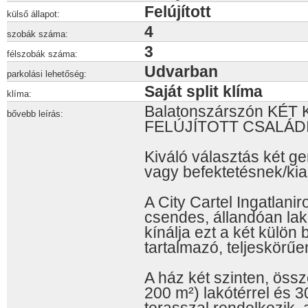
Felújított
külső állapot:
4
szobák száma:
3
félszobák száma:
Udvarban
parkolási lehetőség:
Saját split klíma
klíma:
Balatonszárszón KÉ
bővebb leírás:
FELÚJÍTOTT CSALÁDI
Kiváló választás két g
vagy befektetésnek/kia
A City Cartel Ingatlani
csendes, állandóan lak
kínálja ezt a két külön 
tartalmazó, teljeskörűen
A ház két szinten, össz
200 m²) lakótérrel és