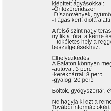
kiépített ágyásokkal:
-Öntözőrendszer
-Dísznövények, gyümöl
-Tágas kert, diófa alat
A felső szint nagy tera
nyílik a tóra, a kertre
– tökéletes hely a regg
beszélgetésekhez.
Elhelyezkedés
A Balaton könnyen meg
-autóval: 3 perc
-kerékpárral: 8 perc
-gyalog: 20 perc
Boltok, gyógyszertár, 
Ne hagyja ki ezt a rem
További információkért í