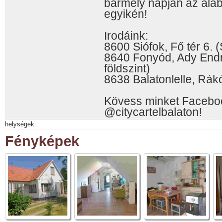
bármely napján az alá
egyikén!
Irodáink:
8600 Siófok, Fő tér 6. (
8640 Fonyód, Ady Endr
földszint)
8638 Balatonlelle, Rákó
Kövess minket Faceboo
@citycartelbalaton!
helységek:
Fényképek