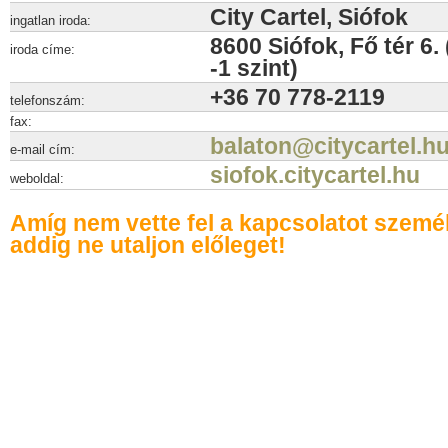
City Cartel, Siófok
ingatlan iroda:
8600 Siófok, Fő tér 6.
iroda címe:
-1 szint)
+36 70 778-2119
telefonszám:
fax:
balaton@citycartel.h
e-mail cím:
siofok.citycartel.hu
weboldal:
Amíg nem vette fel a kapcsolatot szemé
addig ne utaljon előleget!