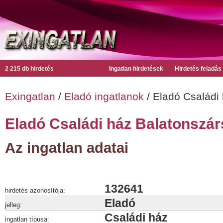
2 215 db hirdetés
Ingatlan hirdetések
Hirdetés feladás
Exingatlan
/
Eladó ingatlanok
/ Eladó Családi
Eladó Családi ház Balatonszár
Az ingatlan adatai
132641
hirdetés azonosítója:
Eladó
jelleg:
Családi ház
ingatlan típusa: