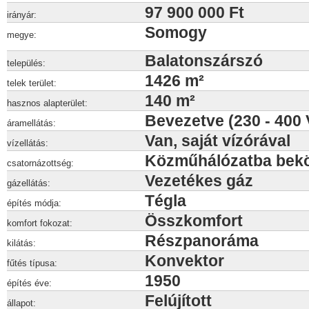
97 900 000 Ft
irányár:
Somogy
megye:
Balatonszárszó
település:
1426 m²
telek terület:
140 m²
hasznos alapterület:
Bevezetve (230 - 400 
áramellátás:
Van, saját vízórával
vízellátás:
Közműhálózatba bek
csatornázottség:
Vezetékes gáz
gázellátás:
Tégla
építés módja:
Összkomfort
komfort fokozat:
Részpanoráma
kilátás:
Konvektor
fűtés típusa:
1950
építés éve:
Felújított
állapot: