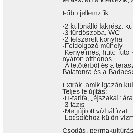
terasszal rendelkezik, 
Főbb jellemzők:
-2 különálló lakrész, kü
-3 fürdőszoba, WC
-2 felszerelt konyha
-Feldolgozó műhely
-Kényelmes, hűtő-fűtő k
nyáron otthonos
-A tetőtérből és a teras
Balatonra és a Badacs
Extrák, amik igazán kü
Teljes felújítás:
-H-tarifa, „éjszakai” ár
-3 fázis
-Megújított vízhálózat
-Locsolóhoz külön víz
Csodás, permakultúrá