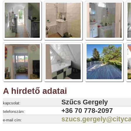
A hirdető adatai
Szűcs Gergely
kapcsolat:
+36 70 778-2097
telefonszám:
szucs.gergely@cityca
e-mail cím: