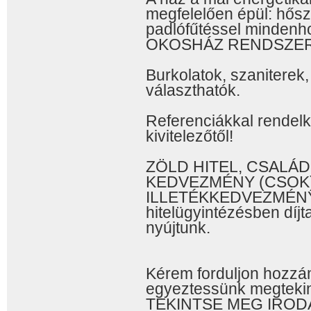
megfelelően épül: hősz
padlófűtéssel mindenh
OKOSHÁZ RENDSZER 
Burkolatok, szaniterek,
választhatók.
Referenciákkal rendel
kivitelezőtől!
ZÖLD HITEL, CSALÁ
KEDVEZMÉNY (CSOK)
ILLETÉKKEDVEZMÉNYE
hitelügyintézésben díjt
nyújtunk.
Kérem forduljon hozzá
egyeztessünk megtekint
TEKINTSE MEG IROD