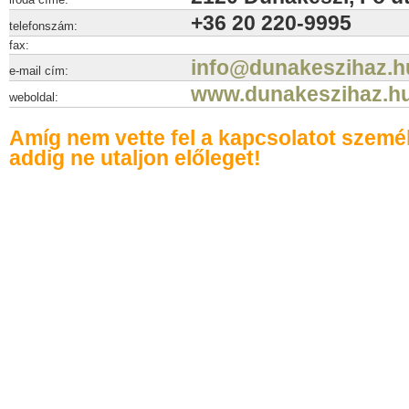
+36 20 220-9995
telefonszám:
fax:
info@dunakeszihaz.h
e-mail cím:
www.dunakeszihaz.h
weboldal:
Amíg nem vette fel a kapcsolatot szemé
addig ne utaljon előleget!