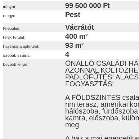
99 500 000 Ft
irányár:
Pest
megye:
Vácrátót
település:
400 m²
telek terület:
93 m²
hasznos alapterület:
4
szobák száma:
ÖNÁLLÓ CSALÁDI HÁZ 
bővebb leírás:
AZONNAL KÖLTÖZHET
PADLÓFŰTÉS! ALACS
FOGYASZTÁS!
A FÖLDSZINTES család
nm terasz, amerikai k
hálószoba, fürdőszoba,
kamra, előszoba, külön
meg.
A ház a mai energetika