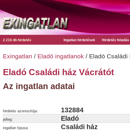
2 216 db hirdetés
Ingatlan hirdetések
Hirdetés feladás
Exingatlan
/
Eladó ingatlanok
/ Eladó Családi 
Eladó Családi ház Vácrátót
Az ingatlan adatai
132884
hirdetés azonosítója:
Eladó
jelleg:
Családi ház
ingatlan típusa: