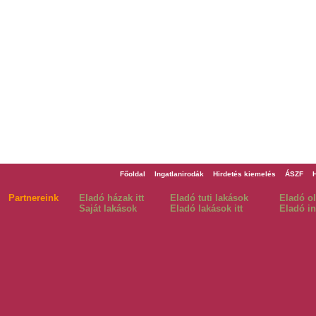
Főoldal
Ingatlanirodák
Hirdetés kiemelés
ÁSZF
Partnereink
Eladó házak itt
Eladó tuti lakások
Eladó o
Saját lakások
Eladó lakások itt
Eladó in