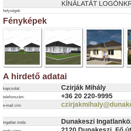
KÍNÁLATÁT LOGÓNKR
helységek:
Fényképek
A hirdető adatai
Czirják Mihály
kapcsolat:
+36 20 220-9995
telefonszám:
czirjakmihaly@dunak
e-mail cím:
Dunakeszi Ingatlankö
ingatlan iroda:
2120 Dunakeszi, Fő út
iroda címe: