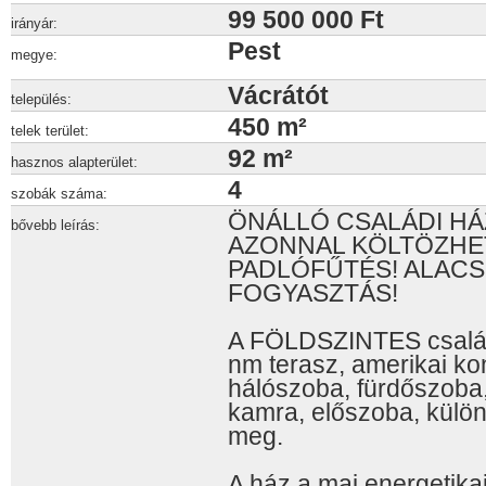
99 500 000 Ft
irányár:
Pest
megye:
Vácrátót
település:
450 m²
telek terület:
92 m²
hasznos alapterület:
4
szobák száma:
ÖNÁLLÓ CSALÁDI HÁZ 
bővebb leírás:
AZONNAL KÖLTÖZHET
PADLÓFŰTÉS! ALACS
FOGYASZTÁS!
A FÖLDSZINTES család
nm terasz, amerikai k
hálószoba, fürdőszoba,
kamra, előszoba, külön
meg.
A ház a mai energetika