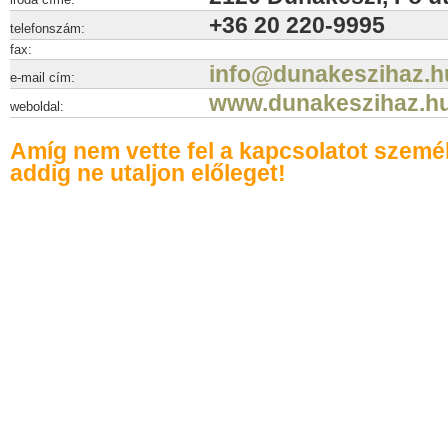
+36 20 220-9995
telefonszám:
fax:
info@dunakeszihaz.h
e-mail cím:
www.dunakeszihaz.h
weboldal:
Amíg nem vette fel a kapcsolatot szemé
addig ne utaljon előleget!