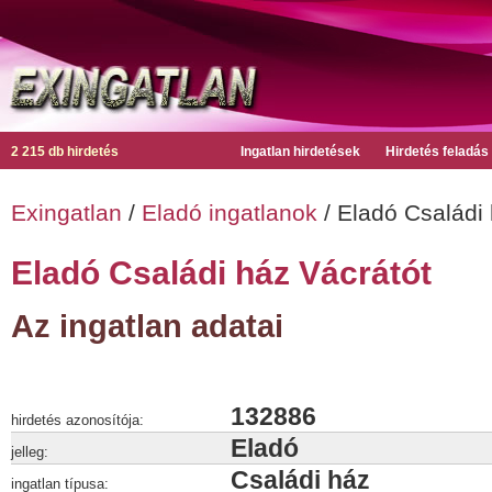
2 215 db hirdetés
Ingatlan hirdetések
Hirdetés feladás
Exingatlan
/
Eladó ingatlanok
/ Eladó Családi 
Eladó Családi ház Vácrátót
Az ingatlan adatai
132886
hirdetés azonosítója:
Eladó
jelleg:
Családi ház
ingatlan típusa: