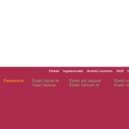
Főoldal
Ingatlanirodák
Hirdetés kiemelés
ÁSZF
Partnereink
Eladó házak itt
Eladó tuti lakások
Eladó o
Saját lakások
Eladó lakások itt
Eladó in