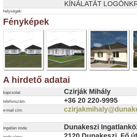
KÍNÁLATÁT LOGÓNKR
helységek:
Fényképek
A hirdető adatai
Czirják Mihály
kapcsolat:
+36 20 220-9995
telefonszám:
czirjakmihaly@dunak
e-mail cím:
Dunakeszi Ingatlankö
ingatlan iroda:
2120 Dunakeszi, Fő út
iroda címe: