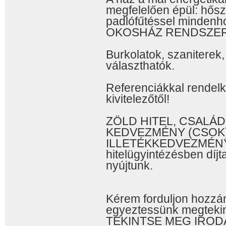
megfelelően épül: hősz
padlófűtéssel mindenh
OKOSHÁZ RENDSZER 
Burkolatok, szaniterek,
választhatók.
Referenciákkal rendel
kivitelezőtől!
ZÖLD HITEL, CSALÁ
KEDVEZMÉNY (CSOK)
ILLETÉKKEDVEZMÉNYE
hitelügyintézésben díjt
nyújtunk.
Kérem forduljon hozzá
egyeztessünk megtekint
TEKINTSE MEG IROD