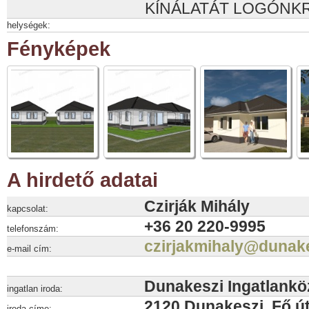
KÍNÁLATÁT LOGÓNKR
helységek:
Fényképek
A hirdető adatai
Czirják Mihály
kapcsolat:
+36 20 220-9995
telefonszám:
czirjakmihaly@dunak
e-mail cím:
Dunakeszi Ingatlankö
ingatlan iroda:
2120 Dunakeszi, Fő út
iroda címe: