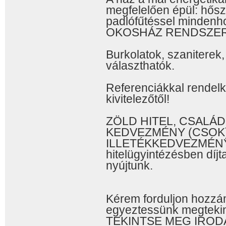
megfelelően épül: hősz
padlófűtéssel mindenh
OKOSHÁZ RENDSZER 
Burkolatok, szaniterek,
választhatók.
Referenciákkal rendel
kivitelezőtől!
ZÖLD HITEL, CSALÁ
KEDVEZMÉNY (CSOK)
ILLETÉKKEDVEZMÉNYE
hitelügyintézésben díjt
nyújtunk.
Kérem forduljon hozzá
egyeztessünk megtekint
TEKINTSE MEG IROD