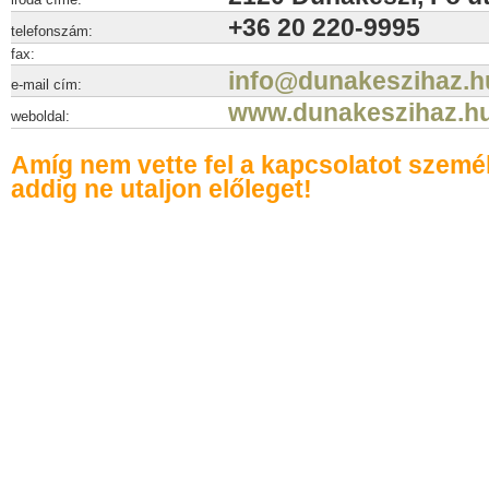
+36 20 220-9995
telefonszám:
fax:
info@dunakeszihaz.h
e-mail cím:
www.dunakeszihaz.h
weboldal:
Amíg nem vette fel a kapcsolatot szemé
addig ne utaljon előleget!