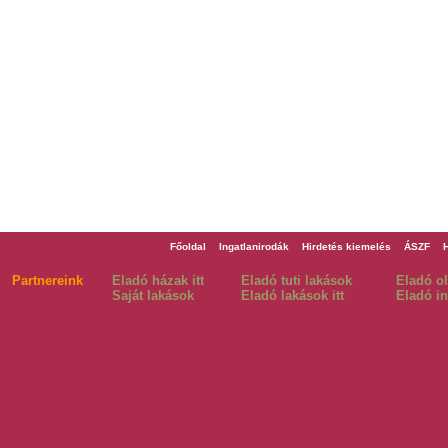
Főoldal
Ingatlanirodák
Hirdetés kiemelés
ÁSZF
Partnereink
Eladó házak itt
Eladó tuti lakások
Eladó o
Saját lakások
Eladó lakások itt
Eladó in