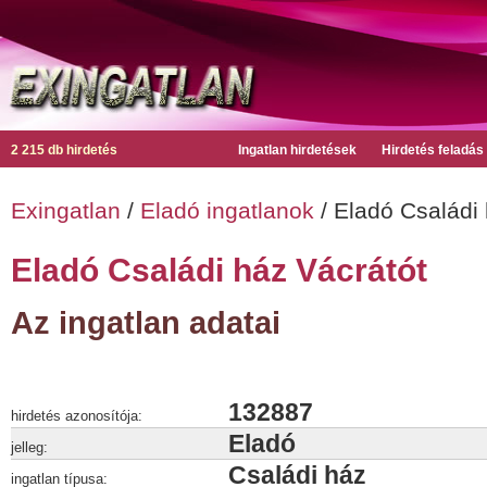
2 215 db hirdetés
Ingatlan hirdetések
Hirdetés feladás
Exingatlan
/
Eladó ingatlanok
/ Eladó Családi 
Eladó Családi ház Vácrátót
Az ingatlan adatai
132887
hirdetés azonosítója:
Eladó
jelleg:
Családi ház
ingatlan típusa: