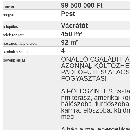
99 500 000 Ft
irányár:
Pest
megye:
Vácrátót
település:
450 m²
telek terület:
92 m²
hasznos alapterület:
4
szobák száma:
ÖNÁLLÓ CSALÁDI HÁZ 
bővebb leírás:
AZONNAL KÖLTÖZHET
PADLÓFŰTÉS! ALACS
FOGYASZTÁS!
A FÖLDSZINTES család
nm terasz, amerikai k
hálószoba, fürdőszoba,
kamra, előszoba, külön
meg.
A ház a mai energetika