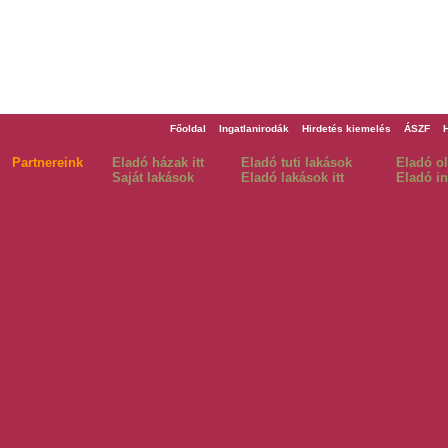
Főoldal
Ingatlanirodák
Hirdetés kiemelés
ÁSZF
Partnereink
Eladó házak itt
Eladó tuti lakások
Eladó o
Saját lakások
Eladó lakások itt
Eladó in