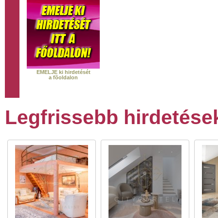
EMELJE ki hirdetését
a fõoldalon
Legfrissebb hirdetése