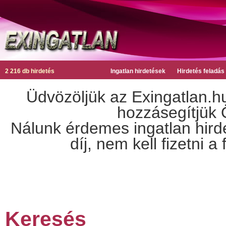
2 216 db hirdetés
Ingatlan hirdetések
Hirdetés feladás
Üdvözöljük az Exingatlan.hu
hozzásegítjük Ö
Nálunk érdemes ingatlan hirdet
díj, nem kell fizetni 
Keresés