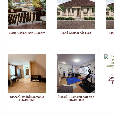
Eladó Családi ház Budaörs
Eladó Családi ház Baja
Ela
G
repr
tárg
k
Újszerű, tetőtéri garzon a
Újszerű, 1. emeleti garzon a
belvárosban
belvárosban