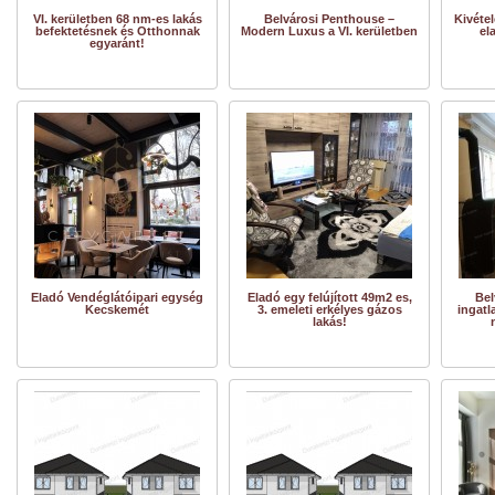
VI. kerületben 68 nm-es lakás
Belvárosi Penthouse –
Kivétel
befektetésnek és Otthonnak
Modern Luxus a VI. kerületben
el
egyaránt!
Eladó Vendéglátóipari egység
Eladó egy felújított 49m2 es,
Bel
Kecskemét
3. emeleti erkélyes gázos
ingatl
lakás!