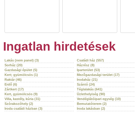
Ingatlan hirdetések
Lakás (nem panel) (3)
Családi ház (557)
Sorház (20)
Házrész (8)
Gazdasági épület (5)
Iparterület (53)
Kert; gyümölcsös (1)
Mezőgazdasági terület (17)
Raktár (46)
Irodaház (21)
Erdő (6)
Szántó (24)
Zártkert (17)
Téglalakás (641)
Kert, gyümölcsös (9)
Üzlethelyiség (90)
Villa, kastély, kúria (31)
Vendéglátóipari egység (10)
Szórakozóhely (2)
Bemutatóterem (2)
Iroda családi házban (3)
Iroda lakásban (2)