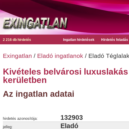
2 216 db hirdetés
Ingatlan hirdetések
Hirdetés feladás
Exingatlan
/
Eladó ingatlanok
/ Eladó Téglalak
Kivételes belvárosi luxuslakás 
kerületben
Az ingatlan adatai
132903
hirdetés azonosítója:
Eladó
jelleg: