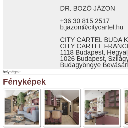
DR. BOZÓ JÁZON
+36 30 815 2517
b.jazon@citycartel.hu
CITY CARTEL BUDA K
CITY CARTEL FRANC
1118 Budapest, Hegyalj
1026 Budapest, Szilágy
Budagyöngye Bevásár
helységek:
Fényképek