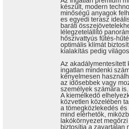
Az ingatlan prémium mi
készült, modern techno
minőségű anyagok felh
es egyedi terasz ideáli
baráti összejövetelek
lélegzetelállító panorá
hőszivattyús fűtés-hű
optimális klímát biztosí
kialakítás pedig világos
Az akadálymentesített 
ingatlan mindenki szá
kényelmesen használhat
az idősebbek vagy moz
személyek számára is.
A kiemelkedő elhelyez
közvetlen közelében tal
a tömegközlekedés és a
mind elérhetők, miköz
lakókörnyezet megőrzi a
biztosítja a zavartala