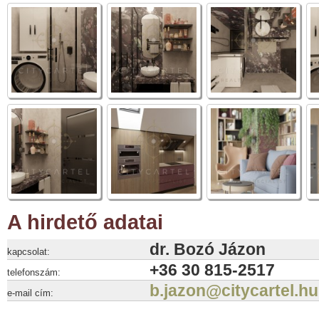
A hirdető adatai
dr. Bozó Jázon
kapcsolat:
+36 30 815-2517
telefonszám:
b.jazon@citycartel.hu
e-mail cím: