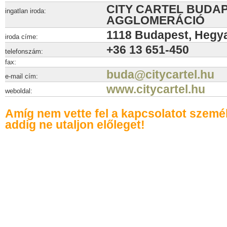
CITY CARTEL BUDAP
ingatlan iroda:
AGGLOMERÁCIÓ
1118 Budapest, Hegyal
iroda címe:
+36 13 651-450
telefonszám:
fax:
buda@citycartel.hu
e-mail cím:
www.citycartel.hu
weboldal:
Amíg nem vette fel a kapcsolatot szemé
addig ne utaljon előleget!