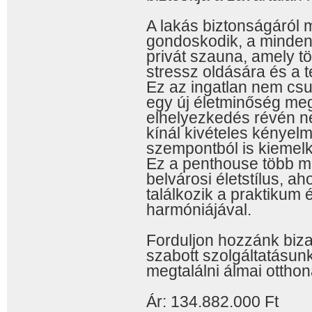
A lakás biztonságáról 
gondoskodik, a minden
privát szauna, amely t
stressz oldására és a tes
Ez az ingatlan nem cs
egy új életminőség meg
elhelyezkedés révén 
kínál kivételes kényel
szempontból is kiemelk
Ez a penthouse több mi
belvárosi életstílus, a
találkozik a praktikum
harmóniájával.
Forduljon hozzánk biz
szabott szolgáltatásun
megtalálni álmai otthon
Ár: 134.882.000 Ft