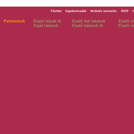
Főoldal
Ingatlanirodák
Hirdetés kiemelés
ÁSZF
Partnereink
Eladó házak itt
Eladó tuti lakások
Eladó o
Saját lakások
Eladó lakások itt
Eladó in