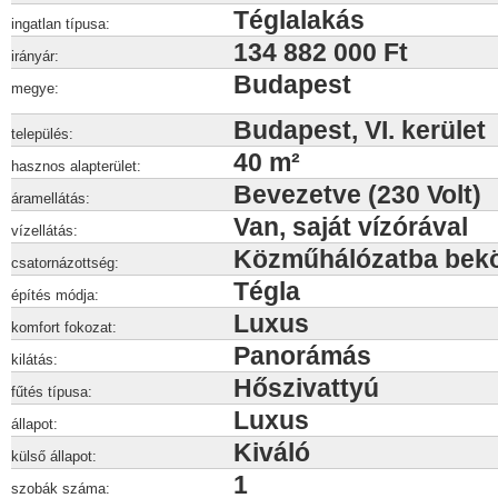
Téglalakás
ingatlan típusa:
134 882 000 Ft
irányár:
Budapest
megye:
Budapest, VI. kerület
település:
40 m²
hasznos alapterület:
Bevezetve (230 Volt)
áramellátás:
Van, saját vízórával
vízellátás:
Közműhálózatba bek
csatornázottség:
Tégla
építés módja:
Luxus
komfort fokozat:
Panorámás
kilátás:
Hőszivattyú
fűtés típusa:
Luxus
állapot:
Kiváló
külső állapot:
1
szobák száma: