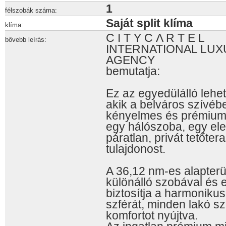
1
félszobák száma:
Saját split klíma
klíma:
C I T Y C Λ R T E L
bővebb leírás:
INTERNATIONAL LUX
AGENCY
bemutatja:
Ez az egyedülálló lehe
akik a belváros szívé
kényelmes és prémium él
egy hálószoba, egy el
páratlan, privát tetőter
tulajdonost.
A 36,12 nm-es alapterül
különálló szobával és 
biztosítja a harmonikus 
szférát, minden lakó s
komfortot nyújtva.