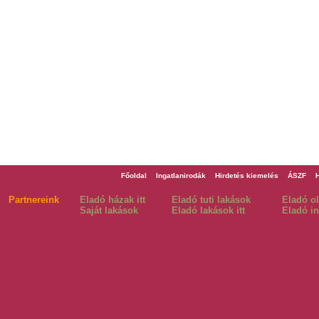
Főoldal
Ingatlanirodák
Hirdetés kiemelés
ÁSZF
Partnereink
Eladó házak itt
Eladó tuti lakások
Eladó o
Saját lakások
Eladó lakások itt
Eladó in