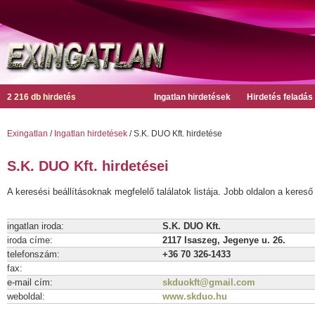
2 216 db hirdetés
Ingatlan hirdetések
Hirdetés feladás
Exingatlan
/
Ingatlan hirdetések
/ S.K. DUO Kft. hirdetése
S.K. DUO Kft. hirdetései
A keresési beállításoknak megfelelő találatok listája. Jobb oldalon a kereső 
ingatlan iroda:
S.K. DUO Kft.
iroda címe:
2117 Isaszeg, Jegenye u. 26.
telefonszám:
+36 70 326-1433
fax:
e-mail cím:
skduokft@gmail.com
weboldal:
www.skduo.hu