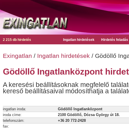
2 215 db hirdetés
Ingatlan hirdetések
Hirdetés feladás
Exingatlan
/
Ingatlan hirdetések
/ Gödöllő Ing
Gödöllő Ingatlanközpont hirde
A keresési beállításoknak megfelelő találat
kereső beállításaival módosíthatja a találat
ingatlan iroda:
Gödöllő Ingatlanközpont
iroda címe:
2100 Gödöllő, Dózsa György út 18.
telefonszám:
+36 20 772-2428
fax: