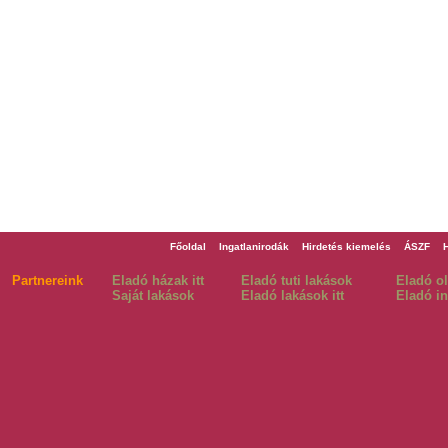
Főoldal
Ingatlanirodák
Hirdetés kiemelés
ÁSZF
Partnereink
Eladó házak itt
Eladó tuti lakások
Eladó o
Saját lakások
Eladó lakások itt
Eladó in