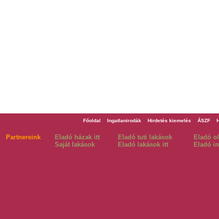
Főoldal
Ingatlanirodák
Hirdetés kiemelés
ÁSZF
Partnereink
Eladó házak itt
Eladó tuti lakások
Eladó o
Saját lakások
Eladó lakások itt
Eladó in