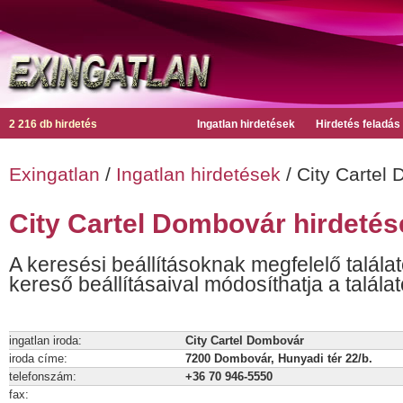
2 216 db hirdetés
Ingatlan hirdetések
Hirdetés feladás
Exingatlan
/
Ingatlan hirdetések
/ City Cartel
City Cartel Dombovár hirdetés
A keresési beállításoknak megfelelő találat
kereső beállításaival módosíthatja a találat
ingatlan iroda:
City Cartel Dombovár
iroda címe:
7200 Dombovár, Hunyadi tér 22/b.
telefonszám:
+36 70 946-5550
fax: