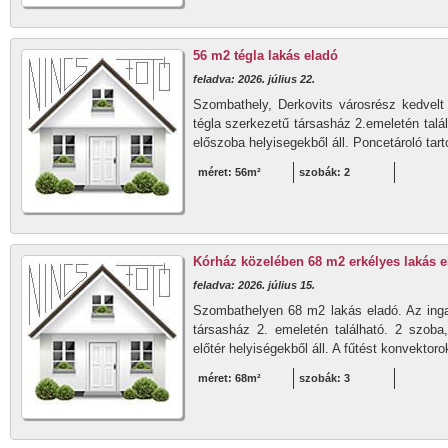
56 m2 tégla lakás eladó
feladva: 2026. július 22.
Szombathely, Derkovits városrész kedvelt
tégla szerkezetű társasház 2.emeletén talá
előszoba helyisegekből áll. Poncetároló tart
méret: 56m²
szobák: 2
Kórház közelében 68 m2 erkélyes lakás e
feladva: 2026. július 15.
Szombathelyen 68 m2 lakás eladó. Az inga
társasház 2. emeletén található. 2 szoba
előtér helyiségekből áll. A fűtést konvektorok
méret: 68m²
szobák: 3