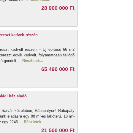
28 900 000 Ft
ereszt kedvelt részén
ereszt kedvelt részén – Új építésű 66 m2
ereszt egyik kedvelt, folyamatosan fejlődő
 átgondolt ...
Részletek...
65 490 000 Ft
aládi ház eladó
ó Sárvár közelében, Rábapatyon! Rábapaty
unk eladásra egy 88 m²-es lakóterű, 18 m²-
y egy 2246 ...
Részletek...
21 500 000 Ft