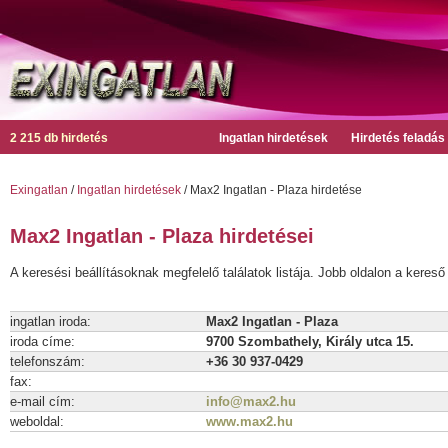
2 215 db hirdetés
Ingatlan hirdetések
Hirdetés feladás
Exingatlan
/
Ingatlan hirdetések
/ Max2 Ingatlan - Plaza hirdetése
Max2 Ingatlan - Plaza hirdetései
A keresési beállításoknak megfelelő találatok listája. Jobb oldalon a kereső 
ingatlan iroda:
Max2 Ingatlan - Plaza
iroda címe:
9700 Szombathely, Király utca 15.
telefonszám:
+36 30 937-0429
fax:
e-mail cím:
info@max2.hu
weboldal:
www.max2.hu