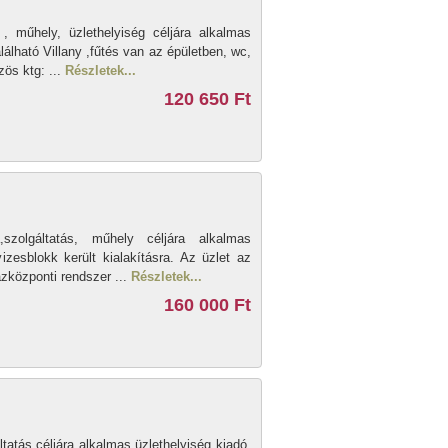
 műhely, üzlethelyiség céljára alkalmas
lálható Villany ,fűtés van az épületben, wc,
zös ktg: ...
Részletek...
120 650 Ft
zolgáltatás, műhely céljára alkalmas
izesblokk került kialakításra. Az üzlet az
ázközponti rendszer ...
Részletek...
160 000 Ft
atás céljára alkalmas üzlethelyiség kiadó.