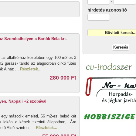
-
hirdetés azonosító
áz Szombathelyen a Bartók Béla krt.
 az állatkórház közelében egy 100 m2-es 3
m2 garázs- tároló az alagsorban cirkó fűtés
k A ház ...
Részletek...
280 000 Ft
yen, Nappali +2 szobával
t egy második emeleti, 66 m2-es, belső két
s lakás a képek szerinti állapotban,. Ára
tő Alsó szinten: ...
Részletek...