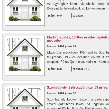
Az egységhez közös vizesblokk került ki
földszintjén helyezkedik el, kényelmesen me
méret: 9m²
szobák:
Eladó 3 szobás, 1950-es években épített
megyében
feladva: 2026. július 05.
Eladó Vas megyében, Körmend és Szentgot
felújítandó, 1950-es években épített 3 s
település Fő utcáján helyezkedik el. Közelben
méret: 80m²
szobák: 2 + 1
Szombathely, Szűrcsapó utcai, 38 m²-es, 
feladva: 2026. július 02.
Szombathely kedvelt részén, a Szűrcsap
egyedi gázfűtéses lakás. Az ingatlan kiv
magában! Főbb jellemzők: Kiváló elosztás: 