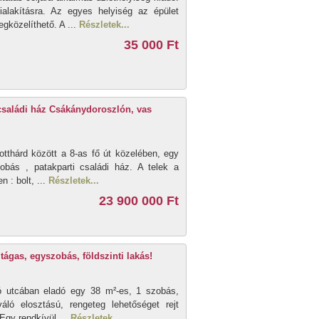
alakításra. Az egyes helyiség az épület
gközelíthető. A ...
Részletek...
35 000 Ft
 családi ház Csákánydoroszlón, vas
thárd között a 8-as fő út közelében, egy
zobás , patakparti családi ház. A telek a
 : bolt, ...
Részletek...
23 900 000 Ft
tágas, egyszobás, földszinti lakás!
ó utcában eladó egy 38 m²-es, 1 szobás,
áló elosztású, rengeteg lehetőséget rejt
Egy rendkívül ...
Részletek...