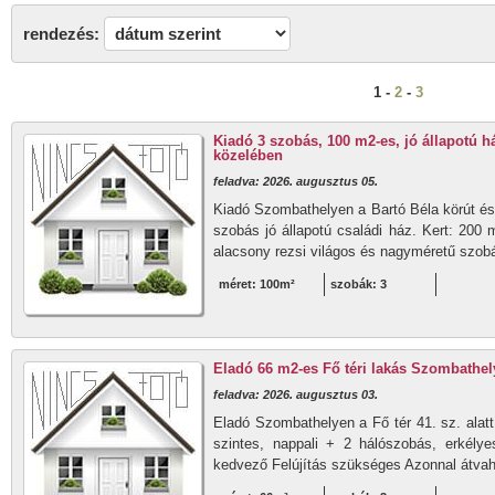
rendezés:
1 -
2
-
3
Kiadó 3 szobás, 100 m2-es, jó állapotú h
közelében
feladva: 2026. augusztus 05.
Kiadó Szombathelyen a Bartó Béla körút és
szobás jó állapotú családi ház. Kert: 200 
alacsony rezsi világos és nagyméretű szobá
méret: 100m²
szobák: 3
Eladó 66 m2-es Fő téri lakás Szombathel
feladva: 2026. augusztus 03.
Eladó Szombathelyen a Fő tér 41. sz. alat
szintes, nappali + 2 hálószobás, erkélye
kedvező Felújítás szükséges Azonnal átvahe