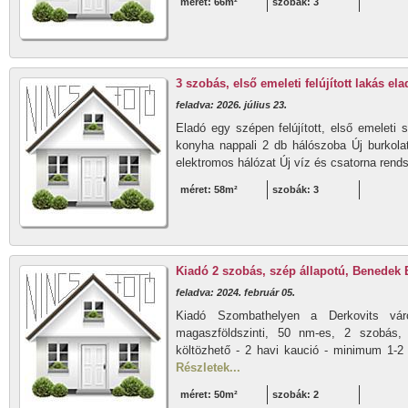
méret: 66m²
szobák: 3
3 szobás, első emeleti felújított lakás 
feladva: 2026. július 23.
Eladó egy szépen felújított, első emelet
konyha nappali 2 db hálószoba Új burkola
elektromos hálózat Új víz és csatorna rend
méret: 58m²
szobák: 3
Kiadó 2 szobás, szép állapotú, Benedek 
feladva: 2024. február 05.
Kiadó Szombathelyen a Derkovits vár
magaszföldszinti, 50 nm-es, 2 szobás, 
költözhető - 2 havi kaució - minimum 1-2 
Részletek...
méret: 50m²
szobák: 2