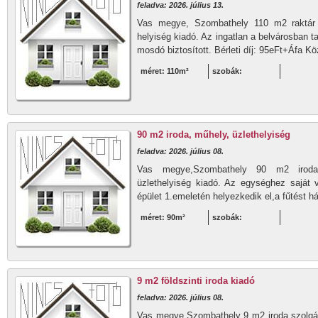
feladva: 2026. július 13.
Vas megye, Szombathely 110 m2 raktár ,
helyiség kiadó. Az ingatlan a belvárosban ta
mosdó biztosított. Bérleti díj: 95eFt+Áfa Kö
méret: 110m²
szobák:
90 m2 iroda, műhely, üzlethelyiség
feladva: 2026. július 08.
Vas megye,Szombathely 90 m2 iroda,s
üzlethelyiség kiadó. Az egységhez saját v
épület 1.emeletén helyezkedik el,a fűtést h
méret: 90m²
szobák:
9 m2 földszinti iroda kiadó
feladva: 2026. július 08.
Vas megye,Szombathely 9 m2 iroda,szolgált