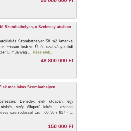
55 000 000 Ft
eladó Szombathelyen, a Szelestey utcában
i saroklakás Szombathelyen 58 m2 Amerikai
tok Frissen festeve Új és szabványosított
szer Új műanyag ...
Részletek...
48 800 000 Ft
Elek utca lakás Szombathelyen
osrészen, Benedek elek utcában, egy
távhős, szép állapotú lakás. - azonnal
éves szerződéssel Érd.: 06 30 / 937 - ...
150 000 Ft