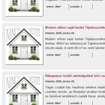
méret: 38m²
szobák: 1
Modern otthon saját kerttel Táplánszentk
feladva: 2026. június 04.
Modern otthon saját kerttel Táplánszentk
ikerház 400m²-es telekrésszel Táplánszentk
részén eladó. A nettó 66 m²-es nettó lakótér
méret: 66m²
szobák:
Rábapatyon kiváló adottságokkal bíró cs
feladva: 2026. június 03.
Tágas családi ház hatalmas telekkel elad
csendes részén, az Alsópatyi utcában kínál
es tárolóval rendelkező családi házat, amel
méret: 88m²
szobák: 2