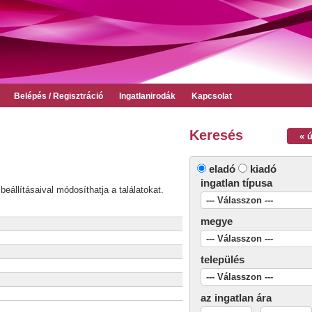
Belépés / Regisztráció
Ingatlanirodák
Kapcsolat
Keresés
« 
eladó
kiadó
ingatlan típusa
beállításaival módosíthatja a találatokat.
megye
település
az ingatlan ára