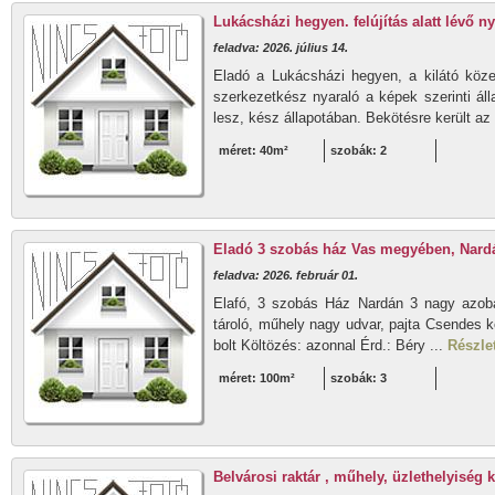
Lukácsházi hegyen. felújítás alatt lévő n
feladva: 2026. július 14.
Eladó a Lukácsházi hegyen, a kilátó közel
szerkezetkész nyaraló a képek szerinti ál
lesz, kész állapotában. Bekötésre került az ú
méret: 40m²
szobák: 2
Eladó 3 szobás ház Vas megyében, Nardá
feladva: 2026. február 01.
Elafó, 3 szobás Ház Nardán 3 nagy azoba 
tároló, műhely nagy udvar, pajta Csendes k
bolt Költözés: azonnal Érd.: Béry ...
Részlet
méret: 100m²
szobák: 3
Belvárosi raktár , műhely, üzlethelyiség 