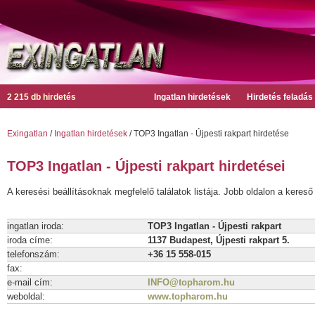
2 215 db hirdetés
Ingatlan hirdetések
Hirdetés feladás
Exingatlan
/
Ingatlan hirdetések
/ TOP3 Ingatlan - Újpesti rakpart hirdetése
TOP3 Ingatlan - Újpesti rakpart hirdetései
A keresési beállításoknak megfelelő találatok listája. Jobb oldalon a kereső 
ingatlan iroda:
TOP3 Ingatlan - Újpesti rakpart
iroda címe:
1137 Budapest, Újpesti rakpart 5.
telefonszám:
+36 15 558-015
fax:
e-mail cím:
INFO@topharom.hu
weboldal:
www.topharom.hu