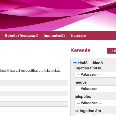
Belépés / Regisztráció
Ingatlanirodák
Kapcsolat
Keresés
« 
eladó
kiadó
ingatlan típusa
beállításaival módosíthatja a találatokat.
megye
település
az ingatlan ára