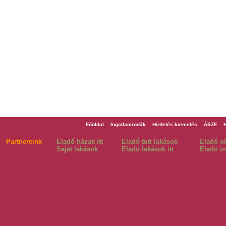
Főoldal
Ingatlanirodák
Hirdetés kiemelés
ÁSZF
Partnereink
Eladó házak itt
Eladó tuti lakások
Eladó o
Saját lakások
Eladó lakások itt
Eladó in