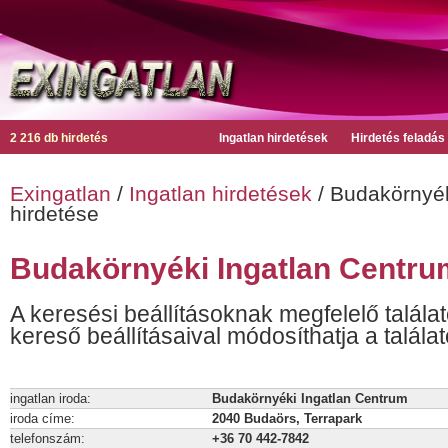
2 216 db hirdetés
Ingatlan hirdetések
Hirdetés feladás
Exingatlan
/
Ingatlan hirdetések
/ Budakörnyék
hirdetése
Budakörnyéki Ingatlan Centrum
A keresési beállításoknak megfelelő találat
kereső beállításaival módosíthatja a találat
ingatlan iroda:
Budakörnyéki Ingatlan Centrum
iroda címe:
2040 Budaörs, Terrapark
telefonszám:
+36 70 442-7842