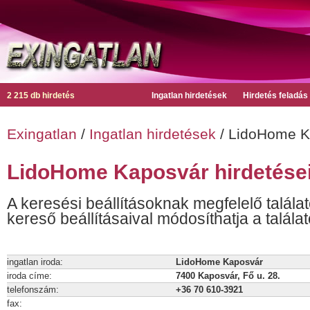
2 215 db hirdetés
Ingatlan hirdetések
Hirdetés feladás
Exingatlan
/
Ingatlan hirdetések
/ LidoHome K
LidoHome Kaposvár hirdetése
A keresési beállításoknak megfelelő találat
kereső beállításaival módosíthatja a találat
ingatlan iroda:
LidoHome Kaposvár
iroda címe:
7400 Kaposvár, Fő u. 28.
telefonszám:
+36 70 610-3921
fax: