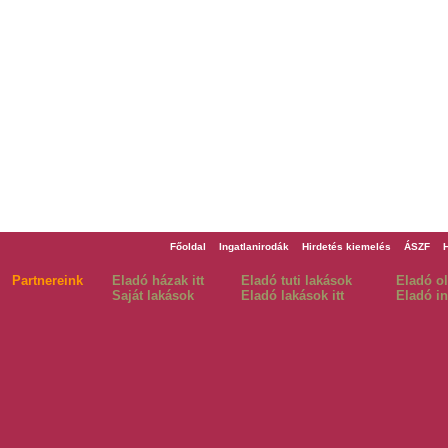
Főoldal
Ingatlanirodák
Hirdetés kiemelés
ÁSZF
Partnereink
Eladó házak itt
Eladó tuti lakások
Eladó o
Saját lakások
Eladó lakások itt
Eladó in