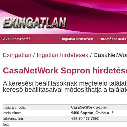
2 215 db hirdetés
Ingatlan hirdetések
Hirdetés feladás
Exingatlan
/
Ingatlan hirdetések
/ CasaNetWor
CasaNetWork Sopron hirdetés
A keresési beállításoknak megfelelő találat
kereső beállításaival módosíthatja a találat
ingatlan iroda:
CasaNetWork Sopron
iroda címe:
9400 Sopron, Ötvös u. 3
telefonszám:
+36 70 427-7892
fax: