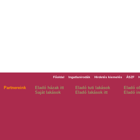
Főoldal
Ingatlanirodák
Hirdetés kiemelés
ÁSZF
Partnereink
Eladó házak itt
Eladó tuti lakások
Eladó o
Saját lakások
Eladó lakások itt
Eladó in