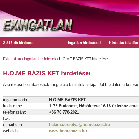
2 216 db hirdetés
Ingatlan hirdetések
Hirdetés feladás
Exingatlan
/
Ingatlan hirdetések
/ H.O.ME BÁZIS KFT hirdetése
H.O.ME BÁZIS KFT hirdetései
A keresési beállításoknak megfelelő találatok listája. Jobb oldalon a kereső 
ingatlan iroda:
H.O.ME BÁZIS KFT
iroda címe:
1172 Budapest, Hősök tere 16-18 üzletház emel
telefonszám:
+36 70 778-2021
fax:
e-mail cím:
halama.orsolya@homebazis.hu
weboldal:
www.homebazis.hu