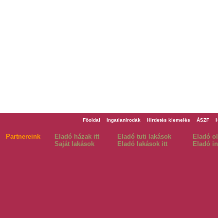
Főoldal
Ingatlanirodák
Hirdetés kiemelés
ÁSZF
Partnereink
Eladó házak itt
Eladó tuti lakások
Eladó o
Saját lakások
Eladó lakások itt
Eladó in