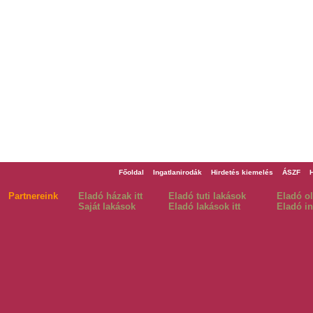
Főoldal
Ingatlanirodák
Hirdetés kiemelés
ÁSZF
Partnereink
Eladó házak itt
Eladó tuti lakások
Eladó o
Saját lakások
Eladó lakások itt
Eladó in