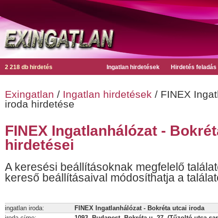
2 218 db hirdetés
Ingatlan hirdetések
Hirdetés feladás
Exingatlan
/
Ingatlan hirdetések
/ FINEX Ingatl
iroda hirdetése
FINEX Ingatlanhálózat - Bokrét
hirdetései
A keresési beállításoknak megfelelő találat
kereső beállításaival módosíthatja a találat
ingatlan iroda:
FINEX Ingatlanhálózat - Bokréta utcai iroda
iroda címe:
1093. Budapest, Bokréta u. 27. (Tűzoltó utca sa