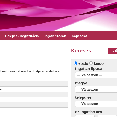
Belépés / Regisztráció
Ingatlanirodák
Kapcsolat
Keresés
« 
eladó
kiadó
ingatlan típusa
beállításaival módosíthatja a találatokat.
megye
er
település
az ingatlan ára