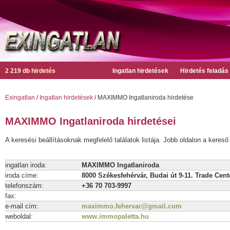
2 219 db hirdetés
Ingatlan hirdetések
Hirdetés feladás
Exingatlan
/
Ingatlan hirdetések
/ MAXIMMO Ingatlaniroda hirdetése
MAXIMMO Ingatlaniroda hirdetései
A keresési beállításoknak megfelelő találatok listája. Jobb oldalon a kereső 
ingatlan iroda:
MAXIMMO Ingatlaniroda
iroda címe:
8000 Székesfehérvár, Budai út 9-11. Trade Cent
telefonszám:
+36 70 703-9997
fax:
e-mail cím:
maximmo.fehervar@gmail.com
weboldal:
www.immopaletta.hu