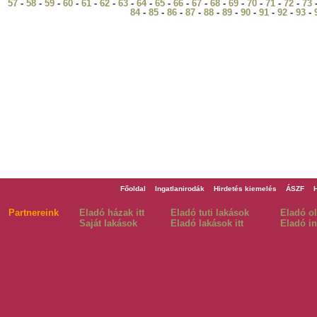
57
-
58
-
59
-
60
-
61
-
62
-
63
-
64
-
65
-
66
-
67
-
68
-
69
-
70
-
71
-
72
-
73
84
-
85
-
86
-
87
-
88
-
89
-
90
-
91
-
92
-
93
-
Főoldal
Ingatlanirodák
Hirdetés kiemelés
ÁSZF
Partnereink
Eladó házak itt
Eladó tuti lakások
Eladó o
Saját lakások
Eladó lakások itt
Eladó in