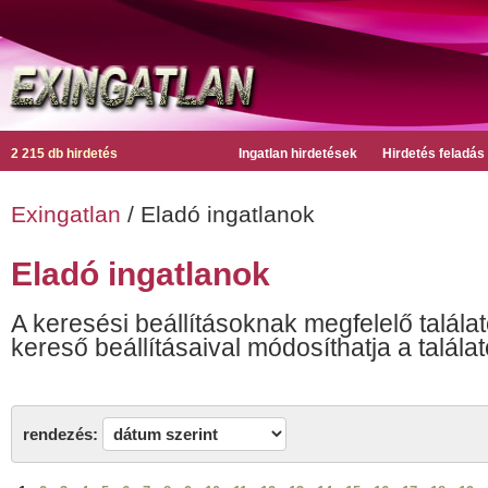
2 215 db hirdetés
Ingatlan hirdetések
Hirdetés feladás
Exingatlan
/ Eladó ingatlanok
Eladó ingatlanok
A keresési beállításoknak megfelelő találat
kereső beállításaival módosíthatja a találat
rendezés: