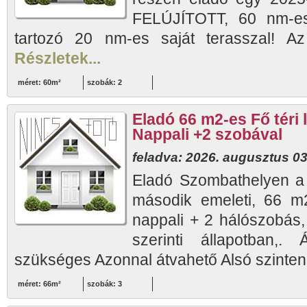
FELÚJÍTOTT, 60 nm-es
tartozó 20 nm-es saját terasszal! Az 
Részletek...
méret: 60m²
szobák: 2
Eladó 66 m2-es Fő téri
Nappali +2 szobával
feladva: 2026. augusztus 03
Eladó Szombathelyen a F
második emeleti, 66 m2
nappali + 2 hálószobás,
szerinti állapotban,.
szükséges Azonnal átvahető Alsó szinten:
méret: 66m²
szobák: 3