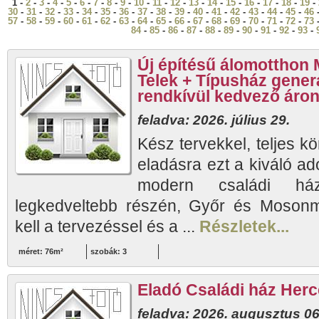
1 -
2
-
3
-
4
-
5
-
6
-
7
-
8
-
9
-
10
-
11
-
12
-
13
-
14
-
15
-
16
-
17
-
18
-
19
-
30
-
31
-
32
-
33
-
34
-
35
-
36
-
37
-
38
-
39
-
40
-
41
-
42
-
43
-
44
-
45
-
46
57
-
58
-
59
-
60
-
61
-
62
-
63
-
64
-
65
-
66
-
67
-
68
-
69
-
70
-
71
-
72
-
73
84
-
85
-
86
-
87
-
88
-
89
-
90
-
91
-
92
-
93
-
Új építésű álomotthon
Telek + Típusház generá
rendkívül kedvező áron
feladva: 2026. július 29.
Kész tervekkel, teljes kö
eladásra ezt a kiváló ado
modern családi ház
legkedveltebb részén, Győr és Moson
kell a tervezéssel és a ...
Részletek...
méret: 76m²
szobák: 3
Eladó Családi ház Her
feladva: 2026. augusztus 06