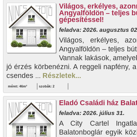
Világos, erkélyes, azon
Angyalföldön – teljes b
gépesítéssel!
feladva: 2026. augusztus 02
Világos, erkélyes, azo
Angyalföldön – teljes bút
Vannak lakások, amelye
jó érzés körbenézni. A reggeli napfény, 
csendes ...
Részletek...
méret: 46m²
szobák: 2
Eladó Családi ház Bala
feladva: 2026. július 31.
A City Cartel Ingatla
Balatonboglár egyik közk