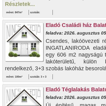
Részletek...
méret: 847m²
szobák:
Eladó Családi ház Balat
feladva: 2026. augusztus 05
Csendes, lakóövezeti 
INGATLANIRODA eladásr
egy 606 m2 nagyságú te
lakóterületű, külön 
rendelkező, 3+3 szobás lakóház besorolá
méret: 100m²
szobák: 3 + 3
Eladó Téglalakás Balato
feladva: 2026. augusztus 05
Új építésű, magas min