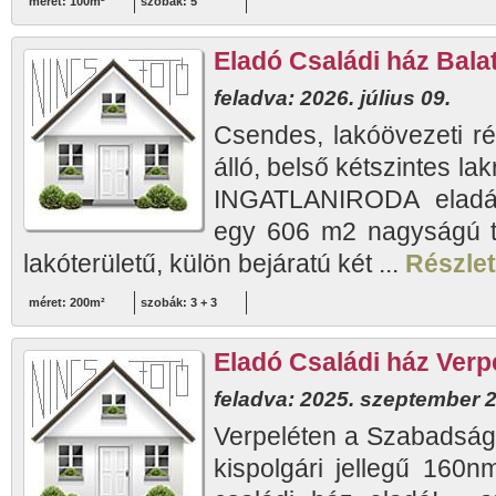
méret: 100m²
szobák: 5
Eladó Családi ház Balat
feladva: 2026. július 09.
Csendes, lakóövezeti ré
álló, belső kétszintes l
INGATLANIRODA eladásr
egy 606 m2 nagyságú te
lakóterületű, külön bejáratú két ...
Részlet
méret: 200m²
szobák: 3 + 3
Eladó Családi ház Verp
feladva: 2025. szeptember 2
Verpeléten a Szabadság
kispolgári jellegű 160nm