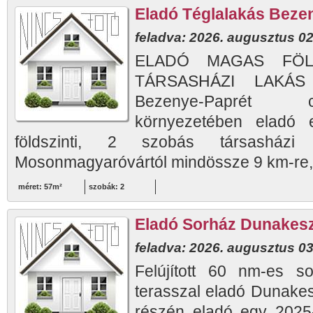
Eladó Téglalakás Beze
feladva: 2026. augusztus 02
ELADÓ MAGAS FÖLD
TÁRSASHÁZI LAKÁS
Bezenye-Paprét 
környezetében eladó
földszinti, 2 szobás társasházi
Mosonmagyaróvártól mindössze 9 km-re, 
méret: 57m²
szobák: 2
Eladó Sorház Dunakesz
feladva: 2026. augusztus 03
Felújított 60 nm-es s
terasszal eladó Dunakes
részén eladó egy 20