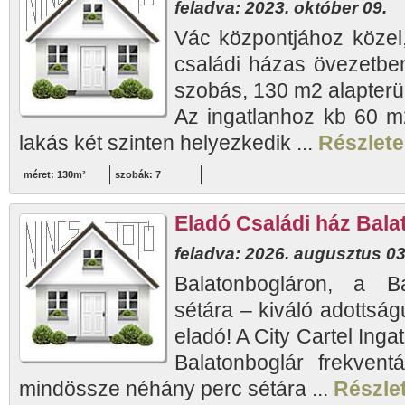
feladva: 2023. október 09.
Vác központjához közel
családi házas övezetben 
szobás, 130 m2 alapterüle
Az ingatlanhoz kb 60 m2
lakás két szinten helyezkedik ...
Részletek
méret: 130m²
szobák: 7
Eladó Családi ház Bala
feladva: 2026. augusztus 03
Balatonbogláron, a B
sétára – kiváló adottság
eladó! A City Cartel Inga
Balatonboglár frekventá
mindössze néhány perc sétára ...
Részlet