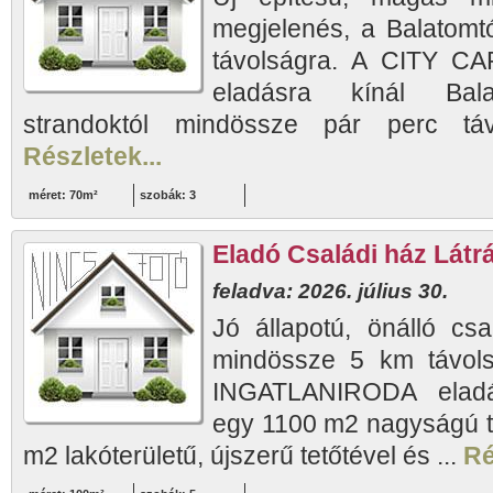
megjelenés, a Balatomt
távolságra. A CITY 
eladásra kínál Balat
strandoktól mindössze pár perc táv
Részletek...
méret: 70m²
szobák: 3
Eladó Családi ház Látr
feladva: 2026. július 30.
Jó állapotú, önálló csal
mindössze 5 km távol
INGATLANIRODA eladás
egy 1100 m2 nagyságú t
m2 lakóterületű, újszerű tetőtével és ...
Ré