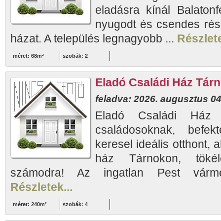
eladásra kínál Balaton
nyugodt és csendes részé
házat. A település legnagyobb ...
Részlete
méret: 68m²
szobák: 2
Eladó Családi Ház Tár
feladva: 2026. augusztus 04
Eladó Családi Ház
családosoknak, befekt
keresel ideális otthont, 
ház Tárnokon, tökél
számodra! Az ingatlan Pest vármeg
Részletek...
méret: 240m²
szobák: 4