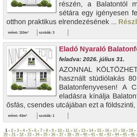
részén, a Balatontól 
sétára egy igényesen fel
otthon praktikus elrendezésének ...
Részl
méret: 110m²
szobák: 3
Eladó Nyaraló Balaton
feladva: 2026. július 31.
AZONNAL KÖLTÖZHETŐ
használt stúdiólakás 80
Balatonfenyvesen! A Ci
eladásra kínálja Balato
ősfás, csendes utcájában ezt a földszinti, 
méret: 43m²
szobák: 1
1 -
2
-
3
-
4
-
5
-
6
-
7
-
8
-
9
-
10
-
11
-
12
-
13
-
14
-
15
-
16
-
17
-
18
-
19
-
30
-
31
-
32
-
33
-
34
-
35
-
36
-
37
-
38
-
39
-
40
-
41
-
42
-
43
-
44
-
45
-
46