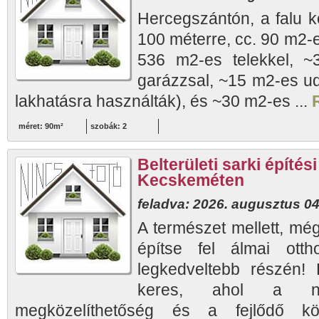
Hercegszántón, a falu köz
100 méterre, cc. 90 m2-e
536 m2-es telekkel, ~
garázzsal, ~15 m2-es ud
lakhatásra használták), és ~30 m2-es ...
méret: 90m²
szobák: 2
Belterületi sarki építési
Kecskeméten
feladva: 2026. augusztus 04
A természet mellett, még
építse fel álmai ott
legkedveltebb részén! 
keres, ahol a ny
megközelíthetőség és a fejlődő kör