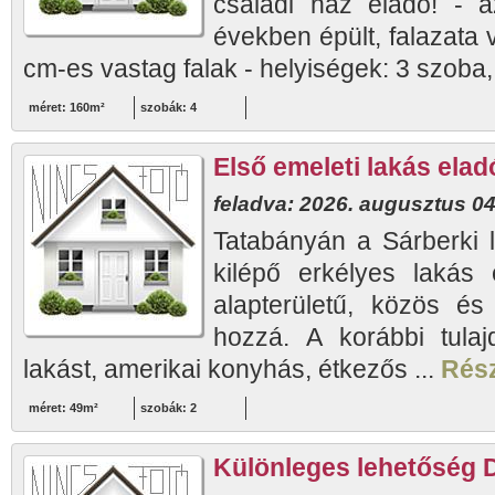
családi ház eladó! - a
években épült, falazata 
cm-es vastag falak - helyiségek: 3 szoba, 
méret: 160m²
szobák: 4
Első emeleti lakás elad
feladva: 2026. augusztus 04
Tatabányán a Sárberki l
kilépő erkélyes lakás
alapterületű, közös és 
hozzá. A korábbi tulaj
lakást, amerikai konyhás, étkezős ...
Rész
méret: 49m²
szobák: 2
Különleges lehetőség 