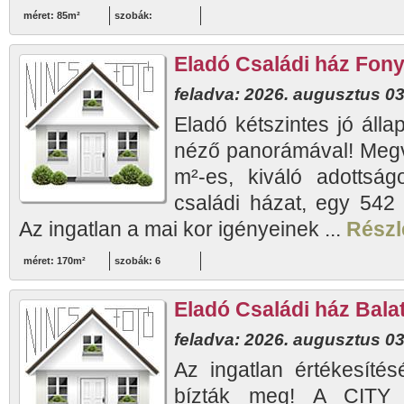
méret: 85m²
szobák:
Eladó Családi ház Fon
feladva: 2026. augusztus 03
Eladó kétszintes jó álla
néző panorámával! Megv
m²-es, kiváló adottság
családi házat, egy 542 
Az ingatlan a mai kor igényeinek ...
Részle
méret: 170m²
szobák: 6
Eladó Családi ház Bal
feladva: 2026. augusztus 03
Az ingatlan értékesítés
bízták meg! A CITY 