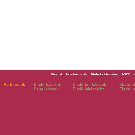
Főoldal
Ingatlanirodák
Hirdetés kiemelés
ÁSZF
Partnereink
Eladó házak itt
Eladó tuti lakások
Eladó o
Saját lakások
Eladó lakások itt
Eladó in