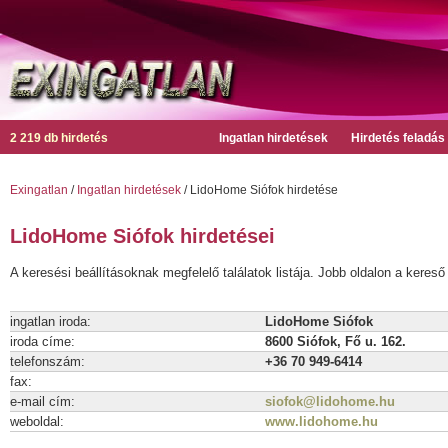
2 219 db hirdetés
Ingatlan hirdetések
Hirdetés feladás
Exingatlan
/
Ingatlan hirdetések
/ LidoHome Siófok hirdetése
LidoHome Siófok hirdetései
A keresési beállításoknak megfelelő találatok listája. Jobb oldalon a kereső 
ingatlan iroda:
LidoHome Siófok
iroda címe:
8600 Siófok, Fő u. 162.
telefonszám:
+36 70 949-6414
fax:
e-mail cím:
siofok@lidohome.hu
weboldal:
www.lidohome.hu