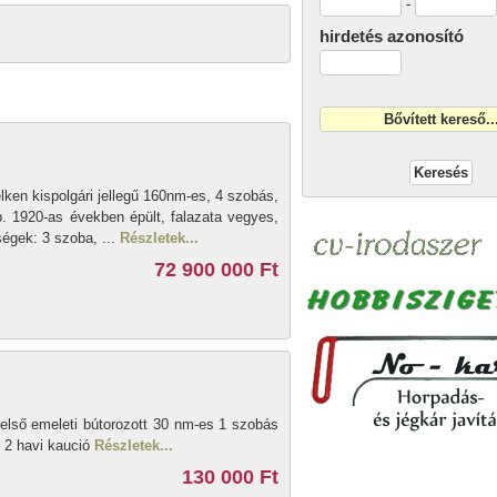
-
hirdetés azonosító
ken kispolgári jellegű 160nm-es, 4 szobás,
 kb. 1920-as években épült, falazata vegyes,
ségek: 3 szoba, ...
Részletek...
72 900 000 Ft
első emeleti bútorozott 30 nm-es 1 szobás
+ 2 havi kaució
Részletek...
130 000 Ft