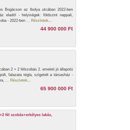
íres Bogácson az Ibolya utcában 2022-ben
áz eladó! - helyiségek: földszint nappali,
zoba - 2022-ben ...
Részletek...
44 900 000 Ft
ában 2 + 2 félszobás 2. emeleti jó állapotú
ült, falazata tégla, szigetelt a társasház -
a, ...
Részletek...
65 900 000 Ft
1+2 fél szobás+erkélyes lakás,