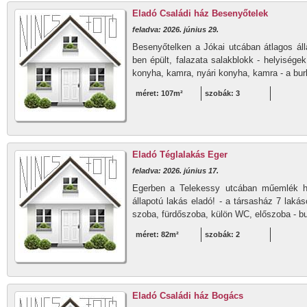
Eladó Családi ház Besenyőtelek
feladva: 2026. június 29.
Besenyőtelken a Jókai utcában átlagos áll
ben épült, falazata salakblokk - helyisége
konyha, kamra, nyári konyha, kamra - a burk
méret: 107m²
szobák: 3
Eladó Téglalakás Eger
feladva: 2026. június 17.
Egerben a Telekessy utcában műemlék há
állapotú lakás eladó! - a társasház 7 laká
szoba, fürdőszoba, külön WC, előszoba - bur
méret: 82m²
szobák: 2
Eladó Családi ház Bogács