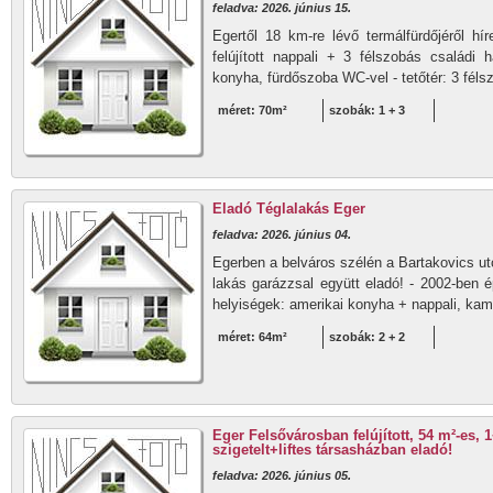
feladva: 2026. június 15.
Egertől 18 km-re lévő termálfürdőjéről h
felújított nappali + 3 félszobás családi h
konyha, fürdőszoba WC-vel - tetőtér: 3 féls
méret: 70m²
szobák: 1 + 3
Eladó Téglalakás Eger
feladva: 2026. június 04.
Egerben a belváros szélén a Bartakovics utc
lakás garázzsal együtt eladó! - 2002-ben ép
helyiségek: amerikai konyha + nappali, kamr
méret: 64m²
szobák: 2 + 2
Eger Felsővárosban felújított, 54 m²-es, 
szigetelt+liftes társasházban eladó!
feladva: 2026. június 05.