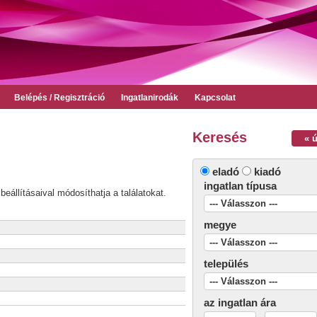
Belépés / Regisztráció
Ingatlanirodák
Kapcsolat
Keresés
« 
eladó
kiadó
ingatlan típusa
beállításaival módosíthatja a találatokat.
megye
település
az ingatlan ára