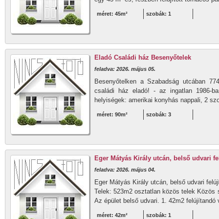
méret: 45m²
szobák: 1
Eladó Családi ház Besenyőtelek
feladva: 2026. május 05.
Besenyőtelken a Szabadság utcában 774nm
családi ház eladó! - az ingatlan 1986-ba
helyiségek: amerikai konyhás nappali, 2 szo
méret: 90m²
szobák: 3
Eger Mátyás Király utcán, belső udvari fe
feladva: 2026. május 04.
Eger Mátyás Király utcán, belső udvari felúj
Telek: 523m2 osztatlan közös telek Közös s
Az épület belső udvari. 1. 42m2 felújítandó 
méret: 42m²
szobák: 1