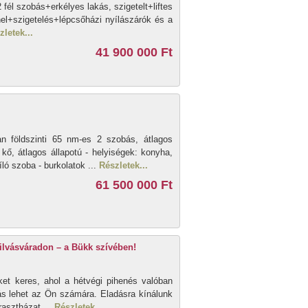
 fél szobás+erkélyes lakás, szigetelt+liftes
nel+szigetelés+lépcsőházi nyílászárók és a
zletek...
41 900 000 Ft
n földszinti 65 nm-es 2 szobás, átlagos
a kő, átlagos állapotú - helyiségek: konyha,
ó szoba - burkolatok ...
Részletek...
61 500 000 Ft
ilvásváradon – a Bükk szívében!
et keres, ahol a hétvégi pihenés valóban
ztás lehet az Ön számára. Eladásra kínálunk
rasztházat ...
Részletek...