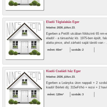
Eladó Téglalakás Eger
feladva: 2026. július 23.
Egerben a Petőfi utcában földszinti 65 nm-e
eladó! - a társasház kb. 1975-ben épült, fala
alatta pince, ahol zárható saját tároló van - 
méret: 65m²
szobák: 2
Kiadó Családi ház Eger
feladva: 2026. július 23.
Egerben a Leányka úton nappali + 2 szobá
kiadó! Bérleti díj: 315eFt/hó + rezsi + 2 ha
méret: 120m²
szobák: 3