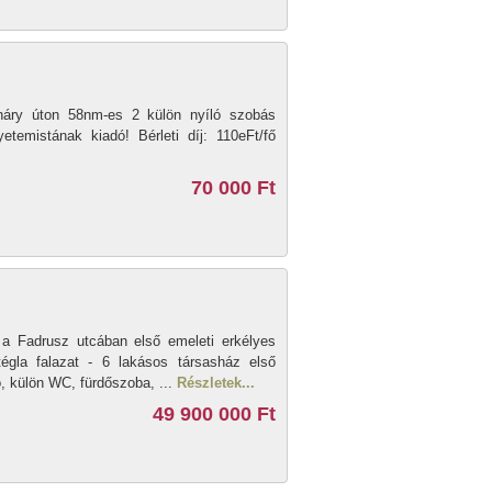
oháry úton 58nm-es 2 külön nyíló szobás
etemistának kiadó! Bérleti díj: 110eFt/fő
70 000 Ft
a Fadrusz utcában első emeleti erkélyes
égla falazat - 6 lakásos társasház első
ó, külön WC, fürdőszoba, ...
Részletek...
49 900 000 Ft