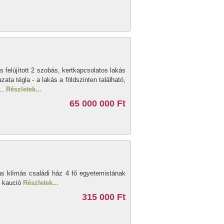
s felújított 2 szobás, kertkapcsolatos lakás
zata tégla - a lakás a földszinten található,
...
Részletek...
65 000 000 Ft
s klímás családi ház 4 fő egyetemistának
vi kaució
Részletek...
315 000 Ft