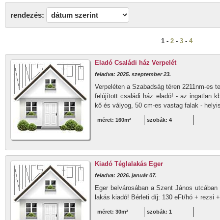
rendezés:
1 -
2
-
3
-
4
Eladó Családi ház Verpelét
feladva: 2025. szeptember 23.
Verpeléten a Szabadság téren 2211nm-es tel
felújított családi ház eladó! - az ingatlan
kő és vályog, 50 cm-es vastag falak - helyi
méret: 160m²
szobák: 4
Kiadó Téglalakás Eger
feladva: 2026. január 07.
Eger belvárosában a Szent János utcában 
lakás kiadó! Bérleti díj: 130 eFt/hó + rezsi 
méret: 30m²
szobák: 1