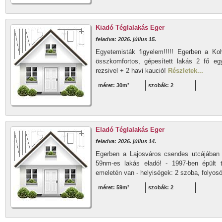
Kiadó Téglalakás Eger
feladva: 2026. július 15.
Egyetemisták figyelem!!!!! Egerben a K
összkomfortos, gépesített lakás 2 fő egy
rezsivel + 2 havi kaució!
Részletek...
méret: 30m²
szobák: 2
Eladó Téglalakás Eger
feladva: 2026. július 14.
Egerben a Lajosváros csendes utcájában 
59nm-es lakás eladó! - 1997-ben épült t
emeletén van - helyiségek: 2 szoba, folyos
méret: 59m²
szobák: 2