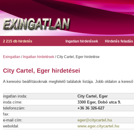
2 215 db hirdetés
Ingatlan hirdetések
Hirdetés feladás
Exingatlan
/
Ingatlan hirdetések
/ City Cartel, Eger hirdetése
City Cartel, Eger hirdetései
A keresési beállításoknak megfelelő találatok listája. Jobb oldalon a kereső 
ingatlan iroda:
City Cartel, Eger
iroda címe:
3300 Eger, Dobó utca 9.
telefonszám:
+36 36 326-627
fax:
e-mail cím:
eger@citycartel.hu
weboldal:
www.eger.citycartel.hu