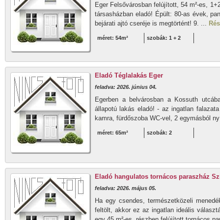
Eger Felsővárosban felújított, 54 m²-es, 1+2
társasházban eladó! Épült: 80-as évek, pa
bejárati ajtó cseréje is megtörtént! 9. ...
Rés
méret: 54m²
szobák: 1 + 2
Eladó Téglalakás Eger
feladva: 2026. június 04.
Egerben a belvárosban a Kossuth utcába
állapotú lakás eladó! - az ingatlan falazat
kamra, fürdőszoba WC-vel, 2 egymásból nyíl
méret: 65m²
szobák: 2
Eladó hangulatos tornácos paraszház Sz
feladva: 2026. május 05.
Ha egy csendes, természetközeli menedék
feltölt, akkor ez az ingatlan ideális válas
egy 45 m²-es, részben felújított tornácos pa