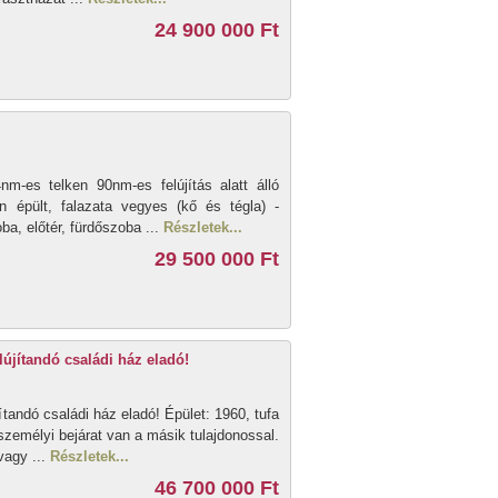
24 900 000 Ft
-es telken 90nm-es felújítás alatt álló
n épült, falazata vegyes (kő és tégla) -
ba, előtér, fürdőszoba ...
Részletek...
29 500 000 Ft
lújítandó családi ház eladó!
ítandó családi ház eladó! Épület: 1960, tufa
zemélyi bejárat van a másik tulajdonossal.
vagy ...
Részletek...
46 700 000 Ft