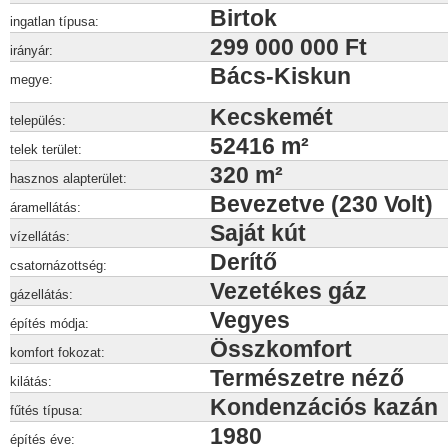
Birtok
ingatlan típusa:
299 000 000 Ft
irányár:
Bács-Kiskun
megye:
Kecskemét
település:
52416 m²
telek terület:
320 m²
hasznos alapterület:
Bevezetve (230 Volt)
áramellátás:
Saját kút
vízellátás:
Derítő
csatornázottség:
Vezetékes gáz
gázellátás:
Vegyes
építés módja:
Összkomfort
komfort fokozat:
Természetre néző
kilátás:
Kondenzációs kazán
fűtés típusa:
1980
építés éve: