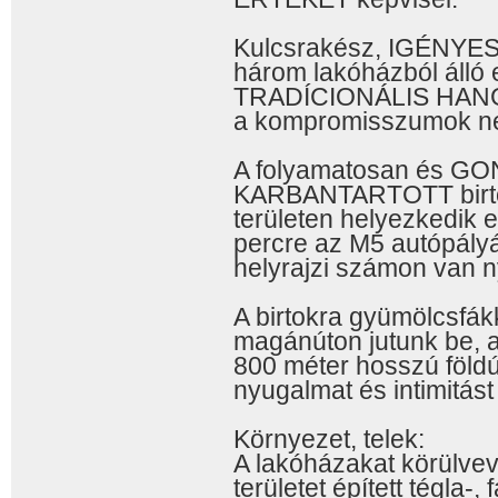
Kulcsrakész, IGÉNY
három lakóházból álló e
TRADÍCIONÁLIS HANGU
a kompromisszumok nél
A folyamatosan és 
KARBANTARTOTT birtok
területen helyezkedik 
percre az M5 autópályát
helyrajzi számon van ny
A birtokra gyümölcsfák
magánúton jutunk be, am
800 méter hosszú földút
nyugalmat és intimitást 
Környezet, telek:
A lakóházakat körülve
területet épített tégla-, 