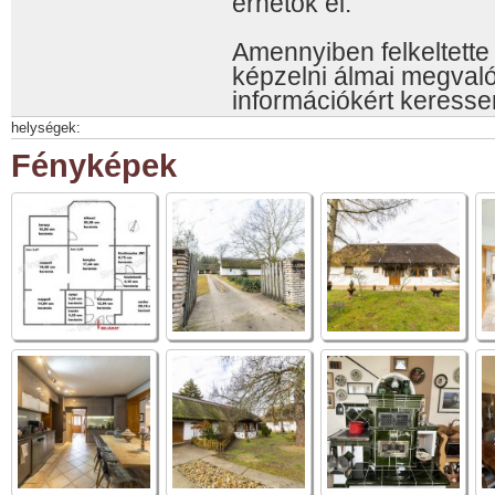
érhetők el.
Amennyiben felkeltette é
képzelni álmai megvaló
információkért keresse
helységek:
Fényképek