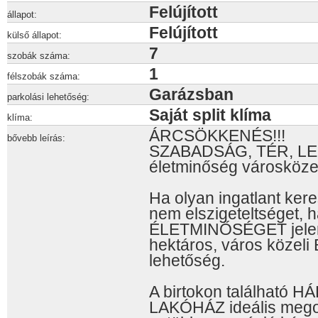
Felújított
állapot:
Felújított
külső állapot:
7
szobák száma:
1
félszobák száma:
Garázsban
parkolási lehetőség:
Saját split klíma
klíma:
ÁRCSÖKKENÉS!!!
bővebb leírás:
SZABADSÁG, TÉR, LE
életminőség városköze
Ha olyan ingatlant ke
nem elszigeteltséget, 
ÉLETMINŐSÉGET jelent
hektáros, város közeli
lehetőség.
A birtokon található H
LAKÓHÁZ ideális megol