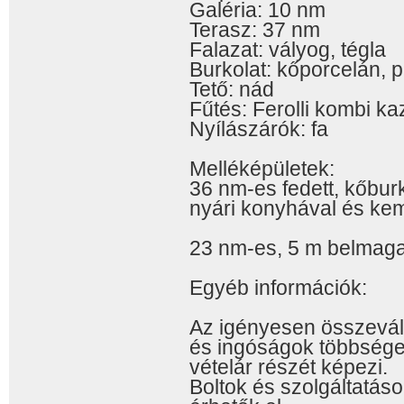
Galéria: 10 nm
Terasz: 37 nm
Falazat: vályog, tégla
Burkolat: kőporcelán, p
Tető: nád
Fűtés: Ferolli kombi k
Nyílászárók: fa
Melléképületek:
36 nm-es fedett, kőburko
nyári konyhával és ke
23 nm-es, 5 m belmaga
Egyéb információk:
Az igényesen összeválo
és ingóságok többsége 
vételár részét képezi.
Boltok és szolgáltatáso