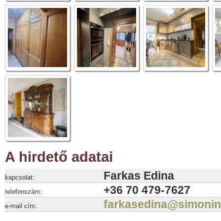
A hirdető adatai
Farkas Edina
kapcsolat:
+36 70 479-7627
telefonszám:
farkasedina@simonin
e-mail cím: