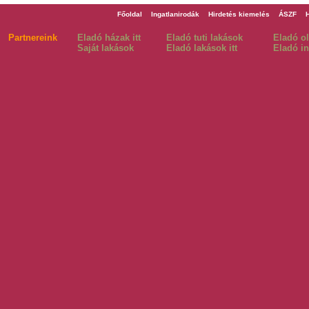
Főoldal
Ingatlanirodák
Hirdetés kiemelés
ÁSZF
Partnereink
Eladó házak itt
Eladó tuti lakások
Eladó o
Saját lakások
Eladó lakások itt
Eladó in