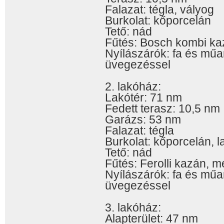
Falazat: tégla, vályog
Burkolat: kőporcelán
Tető: nád
Fűtés: Bosch kombi ka
Nyílászárók: fa és műa
üvegezéssel
2. lakóház:
Lakótér: 71 nm
Fedett terasz: 10,5 nm
Garázs: 53 nm
Falazat: tégla
Burkolat: kőporcelán, l
Tető: nád
Fűtés: Ferolli kazán, m
Nyílászárók: fa és műa
üvegezéssel
3. lakóház:
Alapterület: 47 nm