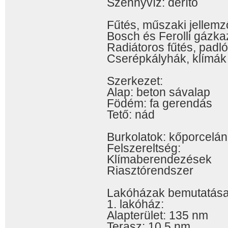
Szennyvíz: derítő
Fűtés, műszaki jellemz
Bosch és Ferolli gázk
Radiátoros fűtés, padló
Cserépkályhák, klímák
Szerkezet:
Alap: beton sávalap
Födém: fa gerendás
Tető: nád
Burkolatok: kőporcelán,
Felszereltség:
Klímaberendezések
Riasztórendszer
Lakóházak bemutatás
1. lakóház:
Alapterület: 135 nm
Terasz: 10,5 nm