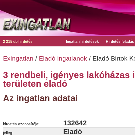
2 215 db hirdetés
Ingatlan hirdetések
Hirdetés feladás
Exingatlan
/
Eladó ingatlanok
/ Eladó Birtok 
3 rendbeli, igényes lakóházas 
területen eladó
Az ingatlan adatai
132642
hirdetés azonosítója:
Eladó
jelleg: