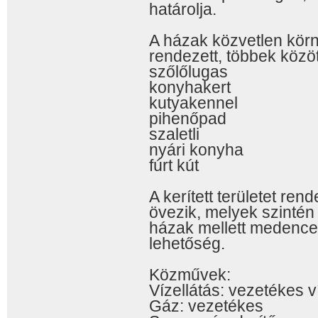
határolja.
A házak közvetlen körn
rendezett, többek közöt
szőlőlugas
konyhakert
kutyakennel
pihenőpad
szaletli
nyári konyha
fúrt kút
A kerített területet ren
övezik, melyek szintén 
házak mellett medence 
lehetőség.
Közművek:
Vízellátás: vezetékes víz
Gáz: vezetékes