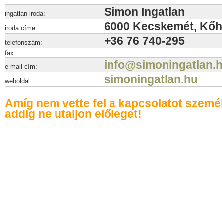
Simon Ingatlan
ingatlan iroda:
6000 Kecskemét, Kőhí
iroda címe:
+36 76 740-295
telefonszám:
fax:
info@simoningatlan.
e-mail cím:
simoningatlan.hu
weboldal:
Amíg nem vette fel a kapcsolatot szemé
addig ne utaljon előleget!