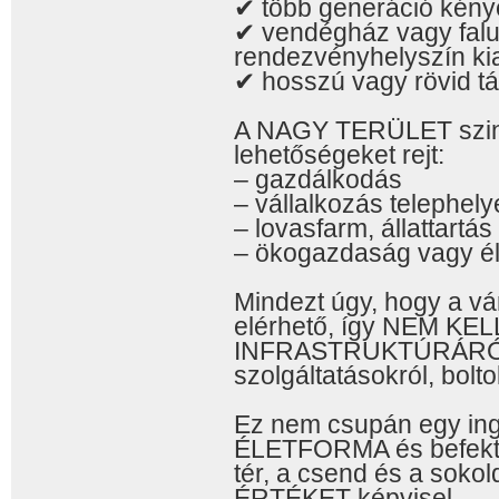
✔ több generáció kény
✔ vendégház vagy falus
rendezvényhelyszín kia
✔ hosszú vagy rövid t
A NAGY TERÜLET szint
lehetőségeket rejt:
– gazdálkodás
– vállalkozás telephely
– lovasfarm, állattartás
– ökogazdaság vagy é
Mindezt úgy, hogy a v
elérhető, így NEM K
INFRASTRUKTÚRÁRÓL, 
szolgáltatásokról, bolto
Ez nem csupán egy ing
ÉLETFORMA és befekte
tér, a csend és a sok
ÉRTÉKET képvisel.